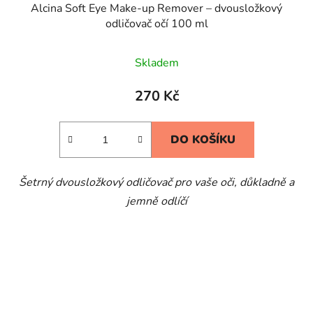
Alcina Soft Eye Make-up Remover – dvousložkový
odličovač očí 100 ml
Skladem
270 Kč
DO KOŠÍKU
Šetrný dvousložkový odličovač pro vaše oči, důkladně a
jemně odlíčí