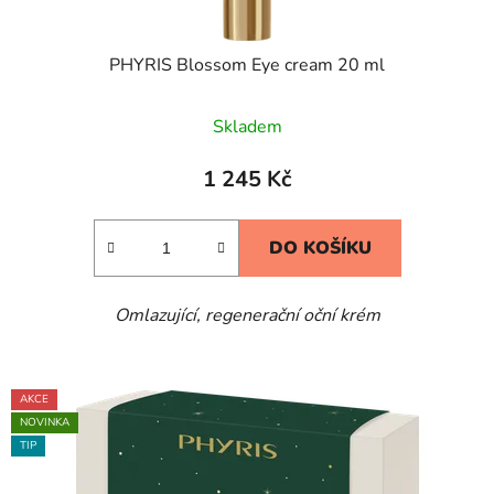
PHYRIS Blossom Eye cream 20 ml
Skladem
1 245 Kč
DO KOŠÍKU
Omlazující, regenerační oční krém
AKCE
NOVINKA
TIP