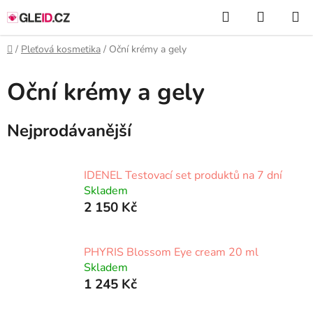
Přejít
Hledat
NÁKUP
na
KOŠÍK
obsah
Domů
/
Pleťová kosmetika
/
Oční krémy a gely
Oční krémy a gely
Nejprodávanější
IDENEL Testovací set produktů na 7 dní
Skladem
2 150 Kč
PHYRIS Blossom Eye cream 20 ml
Skladem
1 245 Kč