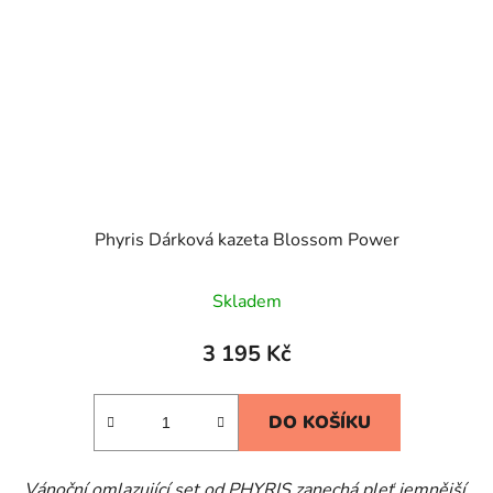
Phyris Dárková kazeta Blossom Power
Skladem
3 195 Kč
DO KOŠÍKU
Vánoční omlazující set od PHYRIS zanechá pleť jemnější,