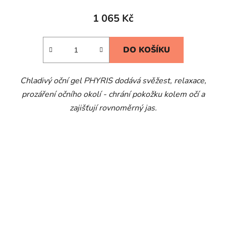
1 065 Kč
DO KOŠÍKU
Chladivý oční gel PHYRIS dodává svěžest, relaxace,
prozáření očního okolí - chrání pokožku kolem očí a
zajišťují rovnoměrný jas.