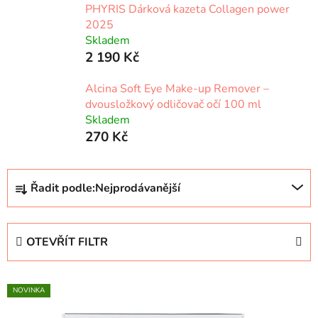
PHYRIS Dárková kazeta Collagen power
2025
Skladem
2 190 Kč
Alcina Soft Eye Make-up Remover –
dvousložkový odličovač očí 100 ml
Skladem
270 Kč
Ř
Řadit podle:
Nejprodávanější
a
z
e
OTEVŘÍT FILTR
n
í
V
p
NOVINKA
ý
r