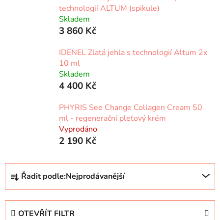
technologií ALTUM (spikule)
Skladem
3 860 Kč
IDENEL Zlatá jehla s technologií Altum 2x
10 ml
Skladem
4 400 Kč
PHYRIS See Change Collagen Cream 50
ml - regenerační pleťový krém
Vyprodáno
2 190 Kč
Ř
Řadit podle:
Nejprodávanější
a
z
e
OTEVŘÍT FILTR
n