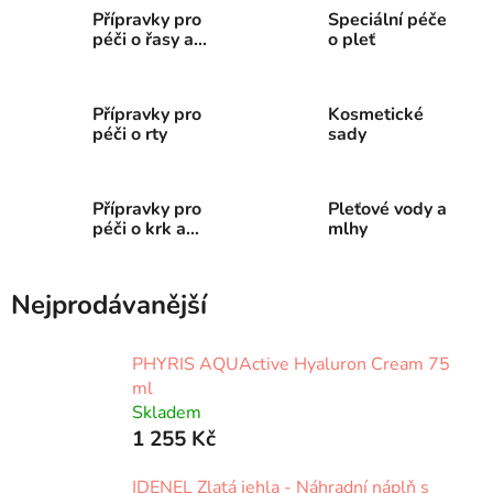
Přípravky pro
Speciální péče
péči o řasy a
o pleť
obočí
Přípravky pro
Kosmetické
péči o rty
sady
Přípravky pro
Pleťové vody a
péči o krk a
mlhy
dekolt
Nejprodávanější
PHYRIS AQUActive Hyaluron Cream 75
ml
Skladem
1 255 Kč
IDENEL Zlatá jehla - Náhradní náplň s