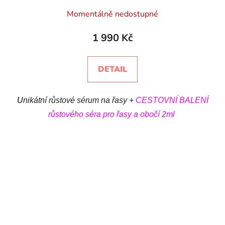
Momentálně nedostupné
1 990 Kč
DETAIL
U
nikátní růstové sérum na řasy
+
CESTOVNÍ BALENÍ
růstového séra pro řasy a obočí 2ml