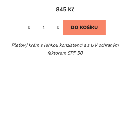
produktu
845 Kč
je
5,0
DO KOŠÍKU
z
5
Pleťový krém s lehkou konzistencí a s UV ochraným
hvězdiček.
faktorem SPF 50