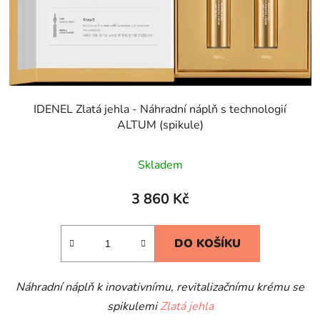
IDENEL Zlatá jehla - Náhradní náplň s technologií
ALTUM (spikule)
Skladem
3 860 Kč
DO KOŠÍKU
Náhradní náplň k i
novativnímu, r
evitalizačnímu krému se
spikulemi
Zlatá jehla