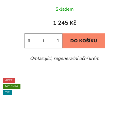
Skladem
1 245 Kč
DO KOŠÍKU
Omlazující, regenerační oční krém
AKCE
NOVINKA
TIP