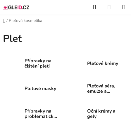
Přejít
Hledat
NÁKUP
na
KOŠÍK
obsah
Domů
/
Pleťová kosmetika
Pleť
Přípravky na
Pleťové krémy
čištění pleti
Pleťová séra,
Pleťové masky
emulze a
koncentráty
Přípravky na
Oční krémy a
problematickou
gely
pleť