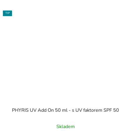
TIP
PHYRIS UV Add On 50 ml - s UV faktorem SPF 50
Průměrné
Skladem
hodnocení