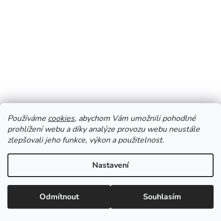
Alcina Zell Aktiv sérum - Aktivní sérum 30 ml
Používáme
cookies
, abychom Vám umožnili pohodlné
prohlížení webu a díky analýze provozu webu neustále
Skladem
zlepšovali jeho funkce, výkon a použitelnost.
940 Kč
Nastavení
DO KOŠÍKU
Odmítnout
Souhlasím