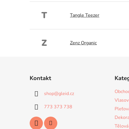
T
Tangle Teezer
Z
Zenz Organic
Z
á
Kontakt
Kate
p
a
Obchod
shop
@
gleid.cz
t
Vlasov
í
773 373 738
Pleťov
Dekora
Tělová