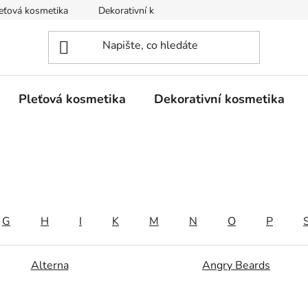
eťová kosmetika
Dekorativní kosmetika
Tělová kosmetika
Pleťová kosmetika
Dekorativní kosmetika
G
H
I
K
M
N
O
P
Alterna
Angry Beards