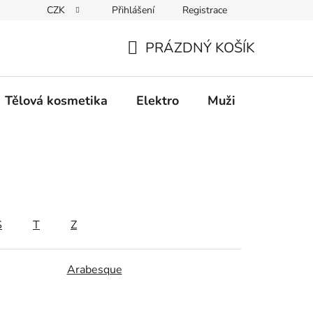
CZK
Přihlášení
Registrace
Elektro
Muži
Děti
Výhodný nákup
PRÁZDNÝ KOŠÍK
NÁKUPNÍ
KOŠÍK
Tělová kosmetika
Elektro
Muži
Děti
S
T
Z
Arabesque