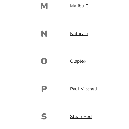
M
Malibu C
N
Natucain
O
Olaplex
P
Paul Mitchell
S
SteamPod