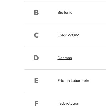
B
Bio Ionic
C
Color WOW
D
Denman
E
Ericson Laboratoire
F
FacEvolution