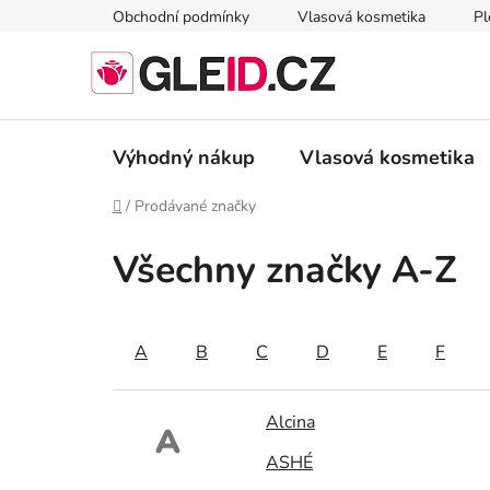
Přejít
Obchodní podmínky
Vlasová kosmetika
Pl
na
obsah
Výhodný nákup
Vlasová kosmetika
Domů
/
Prodávané značky
Všechny značky A-Z
A
B
C
D
E
F
Alcina
A
ASHÉ