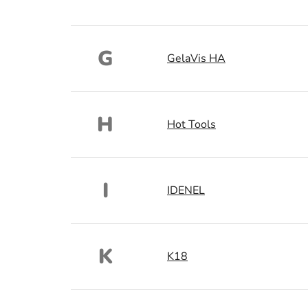
G
GelaVis HA
H
Hot Tools
I
IDENEL
K
K18