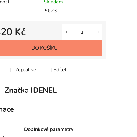
nost
Skladem
5623
420 Kč
 cena:
DO KOŠÍKU
Zeptat se
Sdílet
Značka
IDENEL
mace
Doplňkové parametry