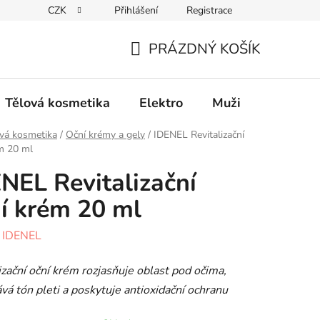
CZK
Přihlášení
Registrace
Elektro
Muži
Děti
Výhodný nákup
PRÁZDNÝ KOŠÍK
NÁKUPNÍ
KOŠÍK
Tělová kosmetika
Elektro
Muži
Děti
vá kosmetika
/
Oční krémy a gely
/
IDENEL Revitalizační
m 20 ml
NEL Revitalizační
í krém 20 ml
:
IDENEL
izační oční krém rozjasňuje oblast pod očima,
vá tón pleti a poskytuje antioxidační ochranu