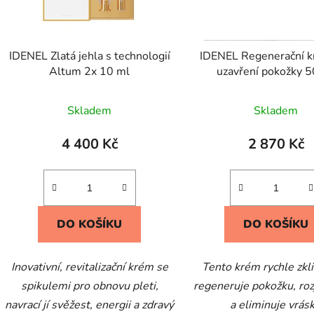
IDENEL Zlatá jehla s technologií
IDENEL Regenerační k
Altum 2x 10 ml
uzavření pokožky 5
Skladem
Skladem
4 400 Kč
2 870 Kč
DO KOŠÍKU
DO KOŠÍKU
Inovativní, revitalizační krém se
Tento krém rychle zkl
spikulemi pro obnovu pleti,
regeneruje pokožku, rozj
navrací jí svěžest, energii a zdravý
a eliminuje vrásk