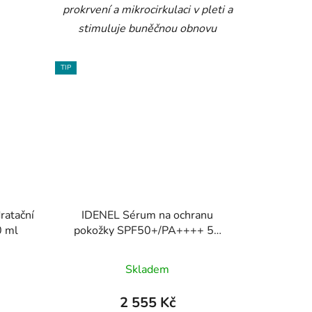
prokrvení a mikrocirkulaci v pleti a
stimuluje buněčnou obnovu
TIP
ratační
IDENEL Sérum na ochranu
0 ml
pokožky SPF50+/PA++++ 55
ml
Skladem
2 555 Kč