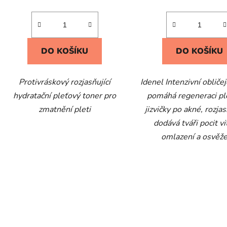
DO KOŠÍKU
DO KOŠÍKU
Protivráskový rozjasňující
Idenel Intenzivní obliče
hydratační pleťový toner pro
pomáhá regeneraci plet
zmatnění pleti
jizvičky po akné, rozjas
dodává tváři pocit vit
omlazení a osvěže