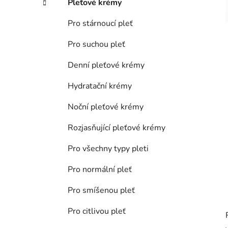
Pleťové krémy
p
a
Pro stárnoucí pleť
n
Pro suchou pleť
e
l
Denní pleťové krémy
Hydratační krémy
Noční pleťové krémy
Rozjasňující pleťové krémy
Pro všechny typy pleti
Pro normální pleť
Pro smíšenou pleť
Pro citlivou pleť