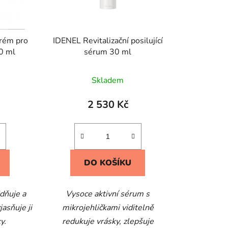
rém pro
IDENEL Revitalizační posilující
0 ml
sérum 30 ml
Skladem
2 530 Kč
DO KOŠÍKU
idňuje a
Vysoce aktivní sérum s
asňuje ji
mikrojehličkami viditelně
y.
redukuje vrásky, zlepšuje