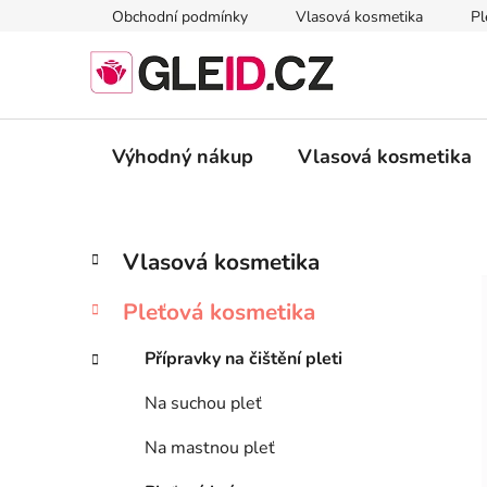
Přejít
Obchodní podmínky
Vlasová kosmetika
Pl
na
obsah
Výhodný nákup
Vlasová kosmetika
P
K
Přeskočit
Vlasová kosmetika
a
kategorie
o
t
s
Pleťová kosmetika
e
t
g
r
Přípravky na čištění pleti
o
a
r
Na suchou pleť
i
n
e
n
Na mastnou pleť
í