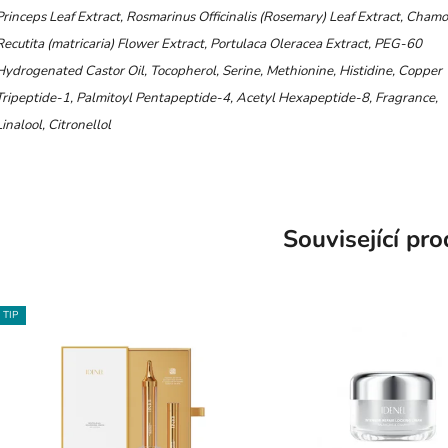
Princeps Leaf Extract, Rosmarinus Officinalis (Rosemary) Leaf Extract,
Chamo
Recutita (matricaria) Flower Extract, Portulaca Oleracea Extract, PEG-60
Hydrogenated
Castor Oil, Tocopherol, Serine, Methionine, Histidine, Copper
Tripeptide-1, Palmitoyl Pentapeptide-4,
Acetyl Hexapeptide-8, Fragrance,
Linalool, Citronellol
Související pr
TIP