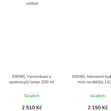
vzhled
IDENEL Vyrovnávací a
IDENEL Intenzivní hyd
sjednocující toner 200 ml
mist na obličej 11
Skladem
Skladem
2 510 Kč
2 150 Kč