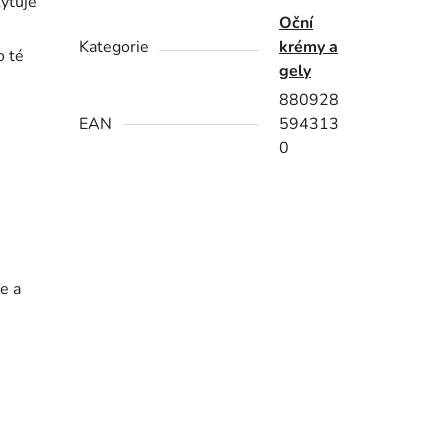
kytuje
Oční
Kategorie
krémy a
o té
gely
880928
EAN
594313
0
e a