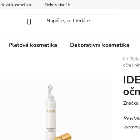
eťová kosmetika
Dekorativní kosmetika
Tělová kosmetika
Pleťová kosmetika
Dekorativní kosmetika
Domů
/
Pleťo
oční kré
IDE
očn
Značka
Revital
vyrovná