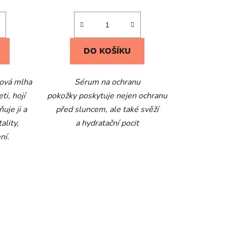
DO KOŠÍKU
jová mlha
Sérum na ochranu
i, hojí
pokožky poskytuje nejen ochranu
ňuje ji a
před sluncem, ale také svěží
ality,
a hydratační pocit
ní.