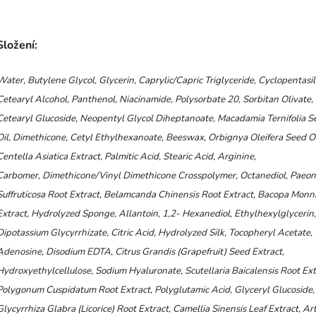
Složení:
Water, Butylene Glycol, Glycerin, Caprylic/Capric Triglyceride, Cyclopentasi
Cetearyl Alcohol,
Panthenol, Niacinamide, Polysorbate 20, Sorbitan Olivate,
Cetearyl Glucoside, Neopentyl Glycol
Diheptanoate, Macadamia Ternifolia S
Oil, Dimethicone, Cetyl Ethylhexanoate, Beeswax, Orbignya
Oleifera Seed Oi
Centella Asiatica Extract, Palmitic Acid, Stearic Acid, Arginine,
Carbomer,
Dimethicone/Vinyl Dimethicone Crosspolymer, Octanediol, Paeon
Suffruticosa Root Extract,
Belamcanda Chinensis Root Extract, Bacopa Monn
Extract, Hydrolyzed Sponge, Allantoin, 1,2-
Hexanediol, Ethylhexylglycerin,
Dipotassium Glycyrrhizate, Citric Acid, Hydrolyzed Silk, Tocopheryl
Acetate,
Adenosine, Disodium EDTA, Citrus Grandis (Grapefruit) Seed Extract,
Hydroxyethylcellulose,
Sodium Hyaluronate, Scutellaria Baicalensis Root Ext
Polygonum Cuspidatum Root Extract,
Polyglutamic Acid, Glyceryl Glucoside,
Glycyrrhiza Glabra (Licorice) Root Extract, Camellia Sinensis
Leaf Extract, Ar