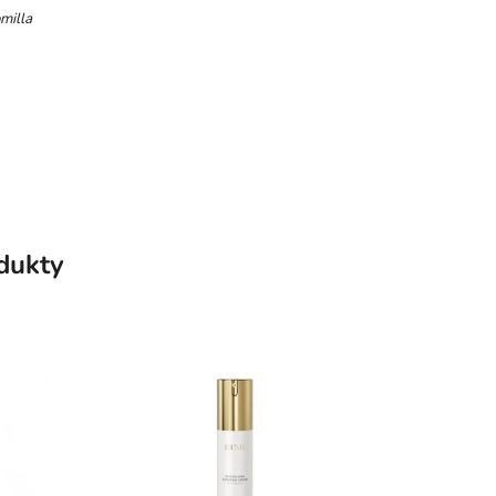
milla
odukty