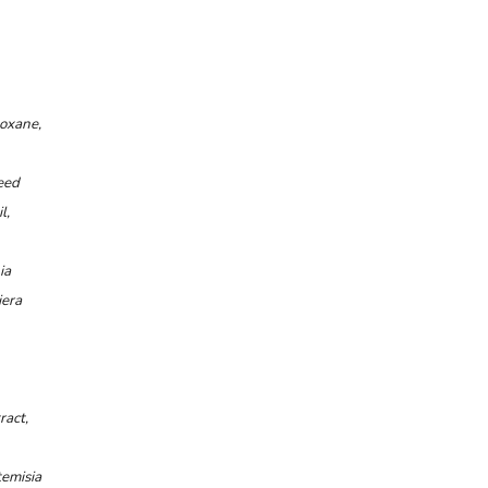
loxane,
eed
l,
ia
iera
ract,
temisia