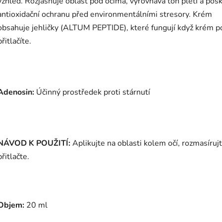
vzhled.
Rozjasňuje oblast pod očima, vyrovnává tón pleti a pos
antioxidační ochranu před environmentálními stresory. Krém
obsahuje jehličky (ALTUM PEPTIDE), které fungují když krém p
přitlačíte.
Adenosin:
Účinný prostředek proti stárnutí
NÁVOD K POUŽITÍ:
Aplikujte na oblasti kolem očí, rozmasírujt
přitlačte.
Objem:
20 ml