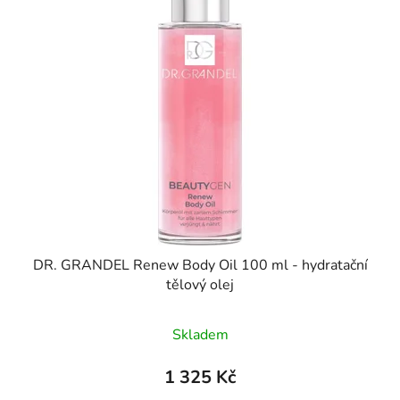
p
o
i
d
s
u
p
k
r
t
o
ů
d
u
k
t
ů
DR. GRANDEL Renew Body Oil 100 ml - hydratační
tělový olej
Skladem
1 325 Kč