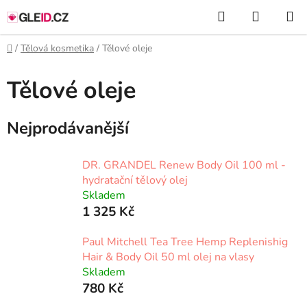
Přejít
Hledat
NÁKUP
na
KOŠÍK
obsah
Domů
/
Tělová kosmetika
/
Tělové oleje
Tělové oleje
Nejprodávanější
DR. GRANDEL Renew Body Oil 100 ml -
hydratační tělový olej
Skladem
1 325 Kč
Paul Mitchell Tea Tree Hemp Replenishig
Hair & Body Oil 50 ml olej na vlasy
Skladem
780 Kč