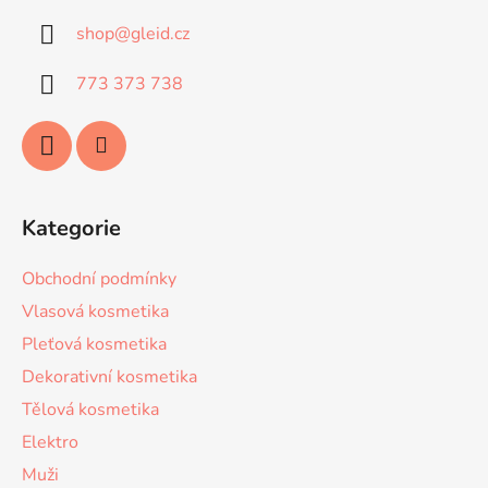
a
c
shop
@
gleid.cz
t
í
p
í
773 373 738
r
v
k
y
v
ý
Kategorie
p
i
Obchodní podmínky
s
u
Vlasová kosmetika
Pleťová kosmetika
Dekorativní kosmetika
Tělová kosmetika
Elektro
Muži