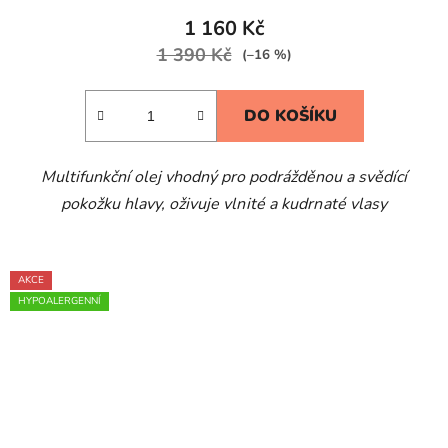
1 160 Kč
1 390 Kč
(–16 %)
DO KOŠÍKU
Multifunkční olej vhodný pro podrážděnou a svědící
pokožku hlavy, o
živuje vlnité a kudrnaté vlasy
AKCE
HYPOALERGENNÍ