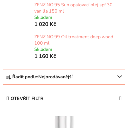
ZENZ NO.95 Sun opalovací olej spf 30
vanilla 150 ml
Skladem
1 020 Kč
ZENZ NO.99 ​Oil treatment deep wood
100 ml
Skladem
1 160 Kč
Ř
Řadit podle:
Nejprodávanější
a
z
e
OTEVŘÍT FILTR
n
í
V
p
ý
r