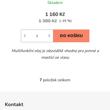
Skladem
1 160 Kč
1 380 Kč
(–15 %)
DO KOŠÍKU
Multifunkční olej je obzvláště vhodný pro jemné a
mastící se vlasy
7
položek celkem
O
v
l
Z
á
á
d
Kontakt
p
a