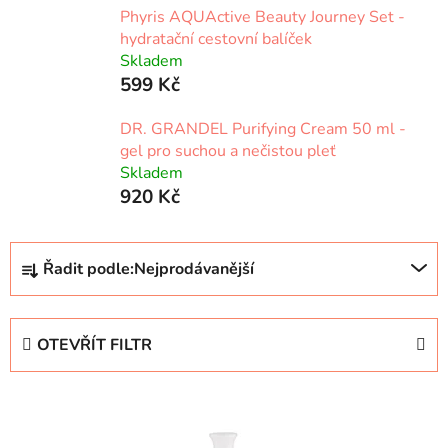
Phyris AQUActive Beauty Journey Set -
hydratační cestovní balíček
Skladem
599 Kč
DR. GRANDEL Purifying Cream 50 ml -
gel pro suchou a nečistou pleť
Skladem
920 Kč
Ř
Řadit podle:
Nejprodávanější
a
z
e
OTEVŘÍT FILTR
n
í
V
p
ý
r