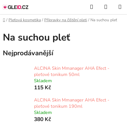
Přejít
Hledat
NÁKUP
na
KOŠÍK
obsah
Domů
/
Pleťová kosmetika
/
Přípravky na čištění pleti
/
Na suchou pleť
Na suchou pleť
Nejprodávanější
ALCINA Skin Mmanager AHA Efect -
pleťové tonikum 50ml
Skladem
115 Kč
ALCINA Skin Mmanager AHA Efect -
pleťové tonikum 190ml
Skladem
380 Kč