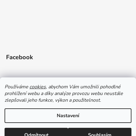
Facebook
Používáme
cookies
, abychom Vám umožnili pohodlné
prohlížení webu a díky analýze provozu webu neustále
Doprava a platba
Vrácení zboží
Obchodní podmínky
zlepšovali jeho funkce, výkon a použitelnost.
Zásady ochrany OÚ a GDPR
Magazín
Kontakty
Nastavení
Vytvořil Shoptet
Odmítnout
Souhlasím