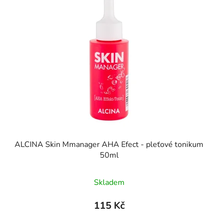
p
o
i
d
s
u
p
k
r
t
o
ů
d
u
k
t
ů
ALCINA Skin Mmanager AHA Efect - pleťové tonikum
50ml
Skladem
115 Kč