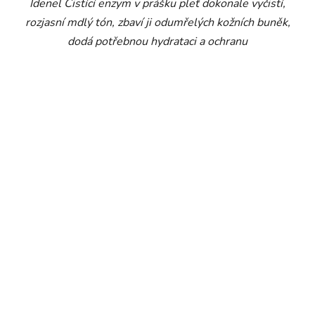
Idenel Čistící enzym v prášku pleť dokonale vyčistí,
rozjasní mdlý tón, zbaví ji odumřelých kožních buněk,
dodá potřebnou hydrataci a ochranu