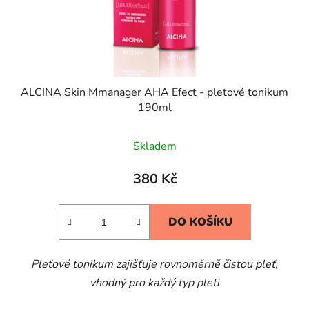
ALCINA Skin Mmanager AHA Efect - pleťové tonikum
190ml
Průměrné
Skladem
hodnocení
produktu
380 Kč
je
5,0
DO KOŠÍKU
z
5
Pleťové tonikum zajišťuje rovnoměrně čistou pleť,
hvězdiček.
vhodný pro každý typ pleti