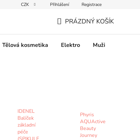
CZK
Přihlášení
Registrace
Elektro
Muži
Děti
Výhodný nákup
PRÁZDNÝ KOŠÍK
NÁKUPNÍ
KOŠÍK
Tělová kosmetika
Elektro
Muži
Děti
IDENEL
Phyris
Balíček
AQUActive
základní
Beauty
péče
Journey
(SPIKULE