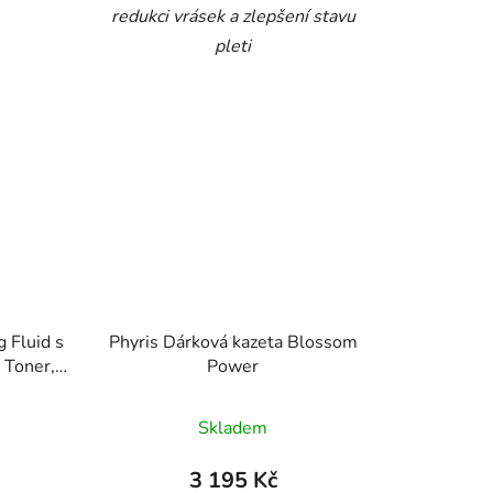
redukci vrásek a zlepšení stavu
pleti
g Fluid s
Phyris Dárková kazeta Blossom
 Toner,
Power
Skladem
3 195 Kč