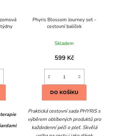
ozomová
Phyris Blossom Journey set -
 týdny
cestovní balíček
Skladem
599 Kč
DO KOŠÍKU
Praktická cestovní sada PHYRIS s
terapie
výběrem oblíbených produktů pro
liardami
každodenní péči o pleť. Skvělá
volba na cesty i jako dárek