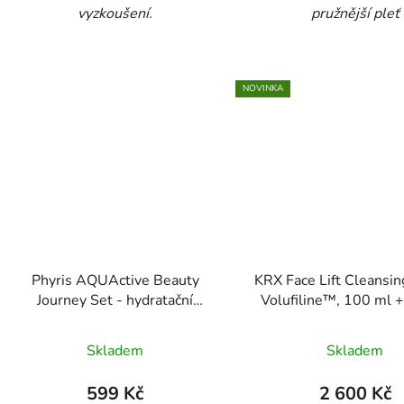
vyzkoušení.
pružnější pleť
NOVINKA
Phyris AQUActive Beauty
KRX Face Lift Cleansin
Journey Set - hydratační
Volufiline™, 100 ml +
cestovní balíček
120 ml
Skladem
Skladem
599 Kč
2 600 Kč