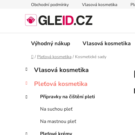
Přejít
Obchodní podmínky
Vlasová kosmetika
Pl
na
obsah
Výhodný nákup
Vlasová kosmetika
Domů
/
Pleťová kosmetika
/
Kosmetické sady
P
K
Přeskočit
Vlasová kosmetika
a
kategorie
o
t
s
Pleťová kosmetika
e
t
g
r
Přípravky na čištění pleti
o
a
r
Na suchou pleť
i
n
e
n
Na mastnou pleť
í
Pleťové krémy