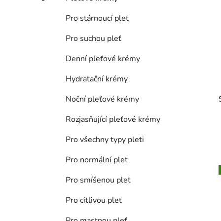
p
a
Pro stárnoucí pleť
n
Pro suchou pleť
e
l
Denní pleťové krémy
Hydratační krémy
Noční pleťové krémy
Rozjasňující pleťové krémy
Pro všechny typy pleti
Pro normální pleť
Pro smíšenou pleť
Pro citlivou pleť
i
Pro mastnou pleť