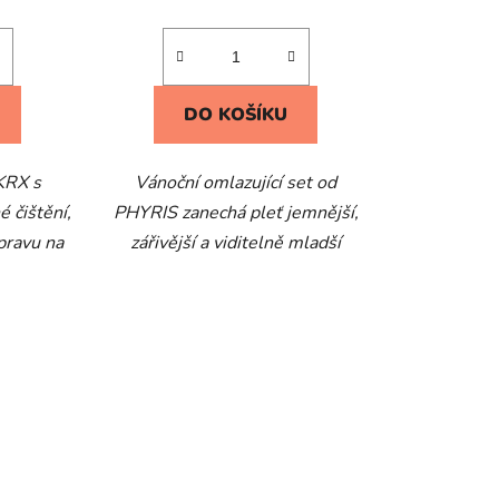
DO KOŠÍKU
 KRX s
Vánoční omlazující set od
 čištění,
PHYRIS zanechá pleť jemnější,
ípravu na
zářivější a viditelně mladší