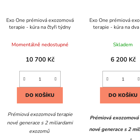
Exo One prémiová exozomová
Exo One prémiová ex
terapie - kúra na čtyři týdny
terapie - kúra na dva
Momentálně nedostupné
Skladem
10 700 Kč
6 200 Kč
DO KOŠÍKU
DO KOŠÍKU
Prémiová exozomová terapie
Prémiová exozomová 
nové generace s 2 miliardami
nové generace s 2 mi
exozomů