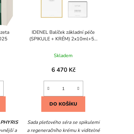
k
t
ů
zeta
IDENEL Balíček základní péče
2025
(SPIKULE + KRÉM) 2x10ml+50
ml
Skladem
6 470 Kč
DO KOŠÍKU
a
PHYRIS
Sada pleťového séra se spikulemi
vnější a
a regeneračního krému k viditelné