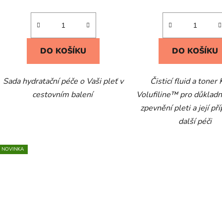
DO KOŠÍKU
DO KOŠÍKU
Sada hydratační péče o Vaši pleť v
Čisticí fluid a toner
cestovním balení
Volufiline™ pro důkladné
zpevnění pleti a její př
další péči
NOVINKA