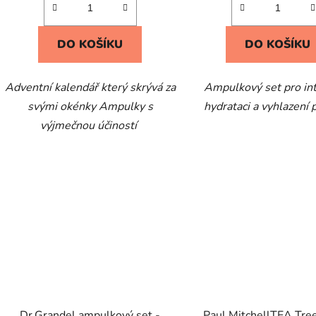
DO KOŠÍKU
DO KOŠÍKU
Adventní kalendář který skrývá za
Ampulkový set pro int
svými okénky Ampulky s
hydrataci a vyhlazení
výjmečnou účiností
Dr.Grandel ampulkový set -
Paul MitchellTEA Tr