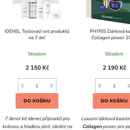
p
r
o
d
IDENEL Testovací set produktů
PHYRIS Dárková ka
u
na 7 dní
Collagen power 
k
t
Skladem
Skladem
ů
2 150 Kč
2 190 Kč
DO KOŠÍKU
DO KOŠÍKU
7 denní kit Idenel přípravků pro
Luxusní dárková kazet
krásnou a hladkou pleť, ideální na
Collagen
power pro pe