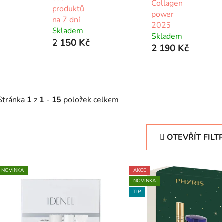
Collagen
produktů
power
na 7 dní
2025
Skladem
Skladem
2 150 Kč
2 190 Kč
Stránka
1
z
1
-
15
položek celkem
OTEVŘÍT FILT
V
NOVINKA
AKCE
ý
NOVINKA
p
TIP
s