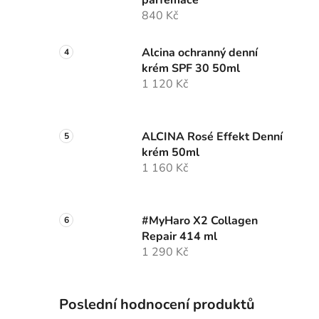
parfemace
840 Kč
Alcina ochranný denní
krém SPF 30 50ml
1 120 Kč
ALCINA Rosé Effekt Denní
krém 50ml
1 160 Kč
#MyHaro X2 Collagen
Repair 414 ml
1 290 Kč
Poslední hodnocení produktů