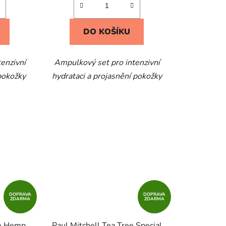
DO KOŠÍKU
enzivní
Ampulkový set pro intenzivní
 pokožky
hydrataci a projasnění pokožky
DOPRAVA
DOPRAVA
ZDARMA
ZDARMA
ee Hemp
Paul Mitchell Tea Tree Special