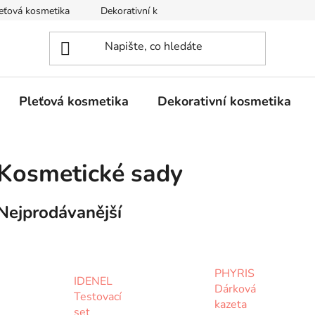
eťová kosmetika
Dekorativní kosmetika
Tělová kosmetika
Pleťová kosmetika
Dekorativní kosmetika
Kosmetické sady
Nejprodávanější
PHYRIS
IDENEL
Dárková
Testovací
kazeta
set