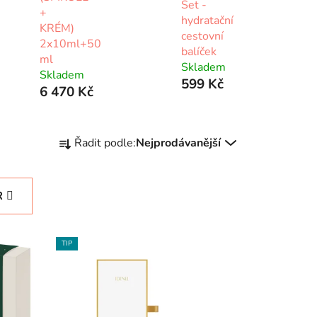
Set -
+
hydratační
KRÉM)
cestovní
2x10ml+50
balíček
ml
Skladem
Skladem
599 Kč
6 470 Kč
Ř
Řadit podle:
Nejprodávanější
a
z
e
R
n
í
p
TIP
r
o
d
u