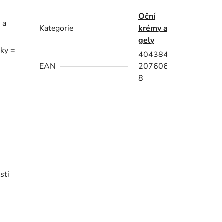
Oční
 a
Kategorie
krémy a
gely
sky =
404384
EAN
207606
8
sti