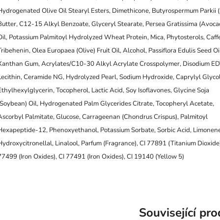
Hydrogenated Olive Oil Stearyl Esters, Dimethicone, Butyrospermum Parkii 
Butter, C12-15 Alkyl Benzoate, Glyceryl Stearate, Persea Gratissima (Avoca
Oil, Potassium Palmitoyl Hydrolyzed Wheat Protein, Mica, Phytosterols, Caff
Tribehenin, Olea Europaea (Olive) Fruit Oil, Alcohol, Passiflora Edulis Seed Oi
Xanthan Gum, Acrylates/C10-30 Alkyl Acrylate Crosspolymer, Disodium ED
Lecithin, Ceramide NG, Hydrolyzed Pearl, Sodium Hydroxide, Caprylyl Glycol
Ethylhexylglycerin, Tocopherol, Lactic Acid, Soy Isoflavones, Glycine Soja
(Soybean) Oil, Hydrogenated Palm Glycerides Citrate, Tocopheryl Acetate,
Ascorbyl Palmitate, Glucose, Carrageenan (Chondrus Crispus), Palmitoyl
Hexapeptide-12, Phenoxyethanol, Potassium Sorbate, Sorbic Acid, Limonene
Hydroxycitronellal, Linalool, Parfum (Fragrance), CI 77891 (Titanium Dioxide)
77499 (Iron Oxides), CI 77491 (Iron Oxides), CI 19140 (Yellow 5)
Související pr