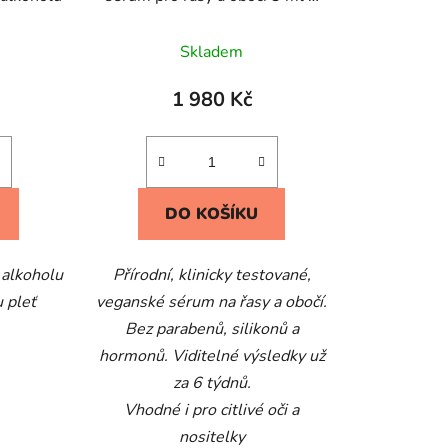
profesionální kosmetický štětec
Skladem
1 980 Kč
DO KOŠÍKU
 alkoholu
Přírodní, klinicky testované,
u pleť
veganské sérum na řasy a obočí.
Bez parabenů, silikonů a
hormonů. Viditelné výsledky už
za 6 týdnů.
Vhodné i pro citlivé oči a
nositelky