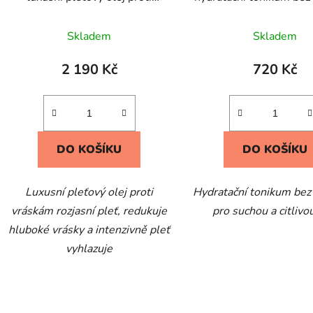
vráskám
Skladem
Skladem
2 190 Kč
720 Kč
DO KOŠÍKU
DO KOŠÍKU
Luxusní pleťový olej proti
Hydratační tonikum bez
vráskám rozjasní pleť, redukuje
pro suchou a citlivo
hluboké vrásky a intenzivně pleť
vyhlazuje