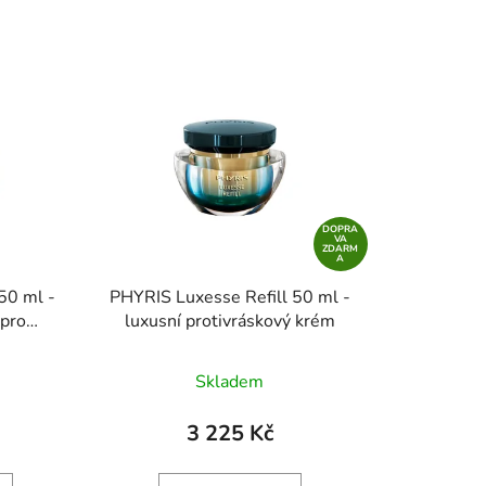
DOPRA
VA
ZDARM
A
50 ml -
PHYRIS Luxesse Refill 50 ml -
 pro
luxusní protivráskový krém
leť
Skladem
3 225 Kč