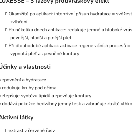
LUXESSE – 3 fázový protivráskový efekt
Okamžitě po aplikaci: intenzivní přísun hydratace = svěžest
zvlhčení
Po několika dnech aplikace: redukuje jemné a hluboké vrá
pevnější, hladší a plnější pleť
Při dlouhodobé aplikaci: aktivace regeneračních procesů =
vypnutá pleť a zpevněné kontury
Účinky a vlastnosti
• zpevnění a hydratace
• redukuje kruhy pod očima
• zlepšuje syntézu lipidů a zpevňuje kontury
• dodává pokožce hedvábný jemný lesk a zabraňuje ztrátě vlhko
Aktivní látky
extrakt z červené řasy