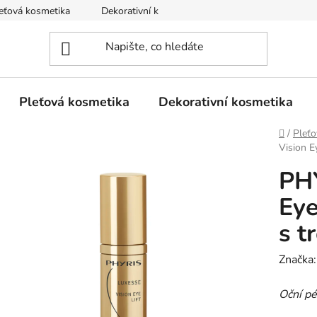
eťová kosmetika
Dekorativní kosmetika
Tělová kosmetika
Pleťová kosmetika
Dekorativní kosmetika
Domů
/
Pleťo
Vision E
PHY
Eye
s t
Značka
Oční pé