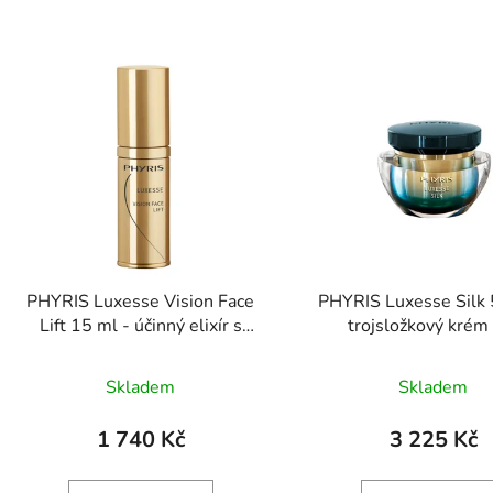
PHYRIS Luxesse Vision Face
PHYRIS Luxesse Silk 
Lift 15 ml - účinný elixír s
trojsložkový krém
trojsložkovým protivráskovým
dehydratovanou p
efektem
Skladem
Skladem
1 740 Kč
3 225 Kč