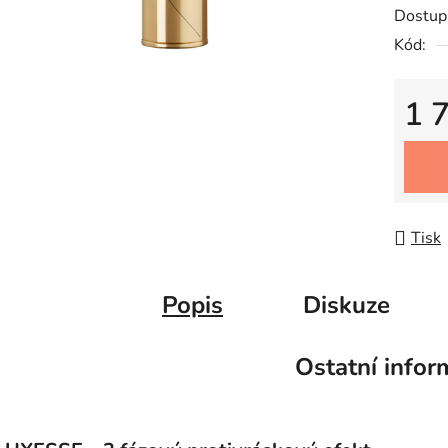
Dostup
Kód:
1 
Měrná
Tisk
Popis
Diskuze
Ostatní infor