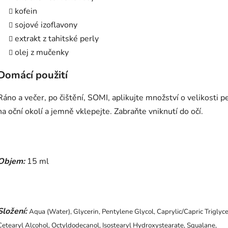
kofein
sojové izoflavony
extrakt z tahitské perly
olej z mučenky
Domácí použití
Ráno a večer, po čištění, SOMI, aplikujte množství o velikosti p
na oční okolí a jemně vklepejte. Zabraňte vniknutí do očí.
Objem:
15 ml
Složení:
Aqua (Water), Glycerin, Pentylene Glycol, Caprylic/Capric Triglyce
Cetearyl Alcohol, Octyldodecanol, Isostearyl Hydroxystearate, Squalane,