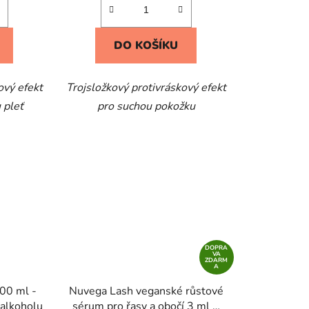
DO KOŠÍKU
ový efekt
Trojsložkový protivráskový efekt
 pleť
pro suchou pokožku
DOPRA
VA
ZDARM
A
00 ml -
Nuvega Lash veganské růstové
 alkoholu
sérum pro řasy a obočí 3 ml
+