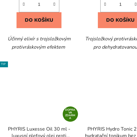
DO KOŠÍKU
DO KOŠÍKU
Účinný elixír s trojsložkovým
Trojsložkový protivrásk
protivráskovým efektem
pro dehydratovanou
TIP
DOPRA
VA
ZDARM
A
PHYRIS Luxesse Oil 30 ml -
PHYRIS Hydro Tonic 2
luxusní pleťový olej proti
hydratační tonikum bez