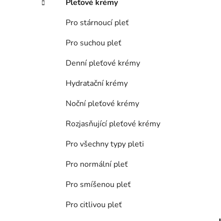
Pleťové krémy
p
a
Pro stárnoucí pleť
n
Pro suchou pleť
e
l
Denní pleťové krémy
Hydratační krémy
Noční pleťové krémy
Rozjasňující pleťové krémy
Pro všechny typy pleti
Pro normální pleť
Pro smíšenou pleť
Pro citlivou pleť