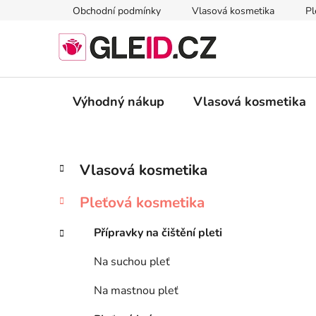
Přejít
Obchodní podmínky
Vlasová kosmetika
Pl
na
obsah
Výhodný nákup
Vlasová kosmetika
P
K
Přeskočit
Vlasová kosmetika
a
kategorie
o
t
s
Pleťová kosmetika
e
t
g
r
Přípravky na čištění pleti
o
a
r
Na suchou pleť
i
n
e
n
Na mastnou pleť
í