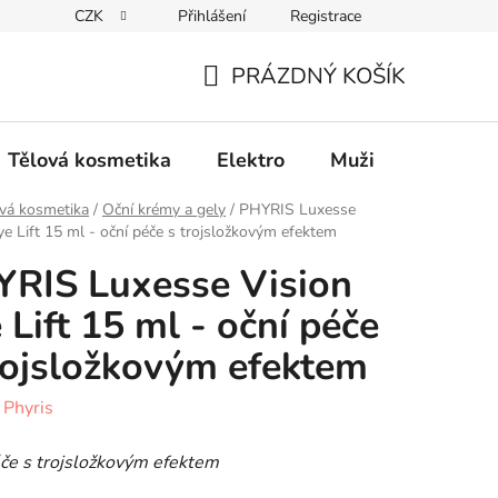
CZK
Přihlášení
Registrace
Elektro
Muži
Děti
Výhodný nákup
PRÁZDNÝ KOŠÍK
NÁKUPNÍ
KOŠÍK
Tělová kosmetika
Elektro
Muži
Děti
vá kosmetika
/
Oční krémy a gely
/
PHYRIS Luxesse
ye Lift 15 ml - oční péče s trojsložkovým efektem
RIS Luxesse Vision
 Lift 15 ml - oční péče
rojsložkovým efektem
:
Phyris
če s trojsložkovým efektem