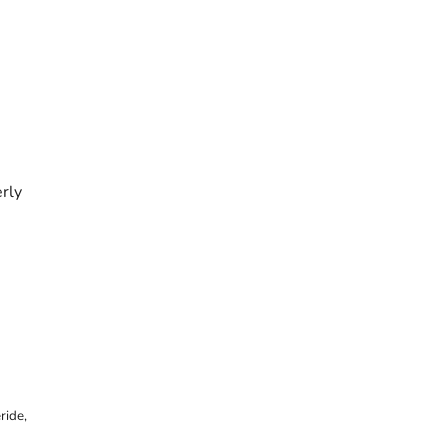
erly
ride,