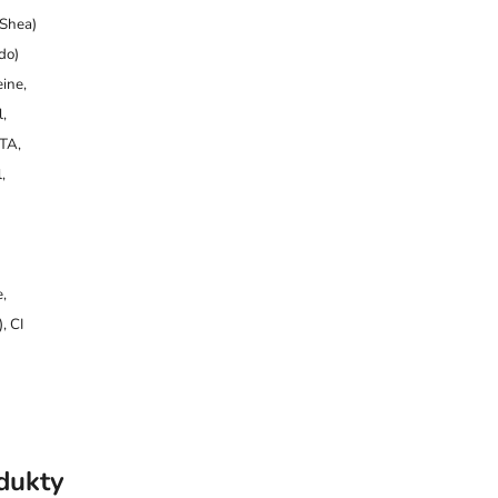
(Shea)
do)
eine,
l,
TA,
,
,
, CI
odukty