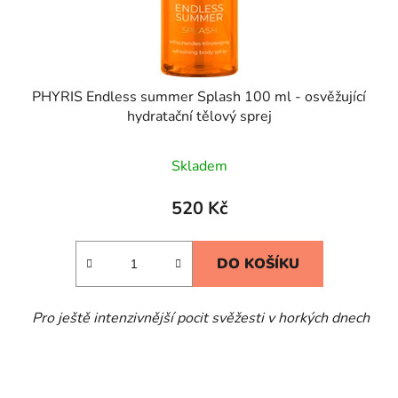
u
k
t
ů
PHYRIS Endless summer Splash 100 ml - osvěžující
hydratační tělový sprej
Skladem
520 Kč
DO KOŠÍKU
Pro ještě intenzivnější pocit svěžesti v horkých dnech