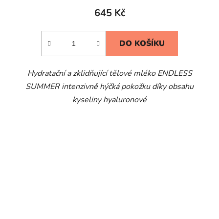
645 Kč
DO KOŠÍKU
Hydratační a zklidňující tělové mléko ENDLESS
SUMMER intenzivně hýčká pokožku díky obsahu
kyseliny hyaluronové