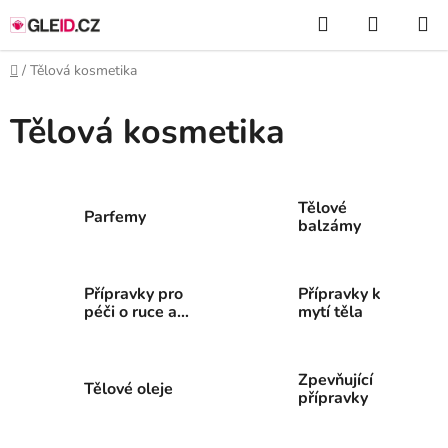
Přejít
Hledat
NÁKUP
na
KOŠÍK
obsah
Domů
/
Tělová kosmetika
Tělová kosmetika
Tělové
Parfemy
balzámy
Přípravky pro
Přípravky k
péči o ruce a
mytí těla
nehty
Zpevňující
Tělové oleje
přípravky