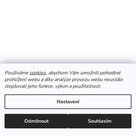
Angry Beards Jack Saloon univerzální krém 75 ml
Používáme
cookies
, abychom Vám umožnili pohodlné
prohlížení webu a díky analýze provozu webu neustále
Skladem
zlepšovali jeho funkce, výkon a použitelnost.
219 Kč
Nastavení
DO KOŠÍKU
Odmítnout
Souhlasím