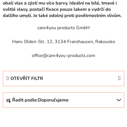
obalí vlas a zjistí mu více barvy. Ideální na bílé, tmavé i
světlé vlasy, postačí fixace pouze lakem a vydrží do
dalšího umytí. Je také odolný proti povětrnostním vlivům.
care4you products GmbH
Hans Olden-Str. 12, 3134 Franzhausen, Rakousko
office@care4you-products.com
OTEVŘÍT FILTR
Ř
Řadit podle:
Doporučujeme
a
z
V
e
ý
n