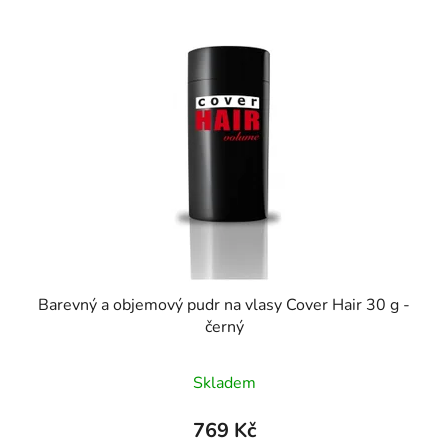
p
í
i
p
s
r
p
o
r
d
o
u
d
k
u
t
k
ů
t
ů
Barevný a objemový pudr na vlasy Cover Hair 30 g -
černý
Skladem
769 Kč