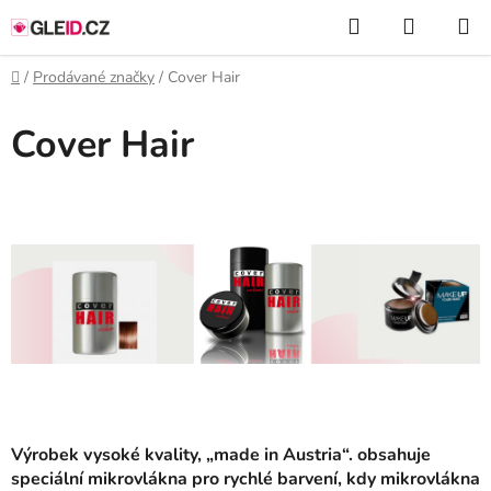
Přejít
Hledat
NÁKUP
na
KOŠÍK
obsah
Domů
/
Prodávané značky
/
Cover Hair
Cover Hair
Výrobek vysoké kvality, „made in Austria“. obsahuje
speciální mikrovlákna pro rychlé barvení, kdy mikrovlákna