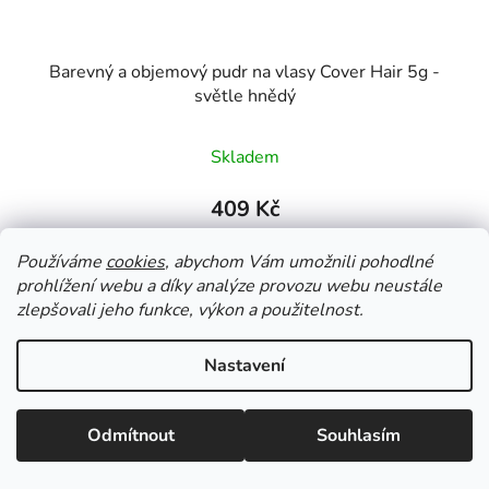
Barevný a objemový pudr na vlasy Cover Hair 5g -
světle hnědý
Skladem
409 Kč
Používáme
cookies
, abychom Vám umožnili pohodlné
DO KOŠÍKU
prohlížení webu a díky analýze provozu webu neustále
zlepšovali jeho funkce, výkon a použitelnost.
Barevný a objemový pudr na vlasy, zakrývá šediny a
Nastavení
vytváří objem
Odmítnout
Souhlasím