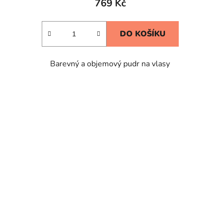
769 Kč
je
4,4
DO KOŠÍKU
z
5
Barevný a objemový pudr na vlasy
hvězdiček.