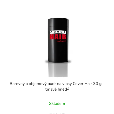
Barevný a objemový pudr na vlasy Cover Hair 30 g -
tmavě hnědý
Průměrné
Skladem
hodnocení
produktu