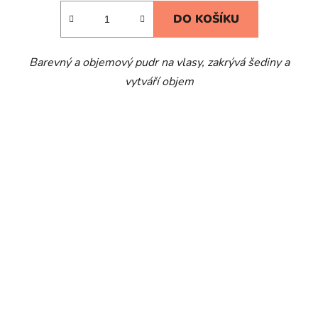
4,8
DO KOŠÍKU
z
5
Barevný a objemový pudr na vlasy, zakrývá šediny a
hvězdiček.
vytváří objem