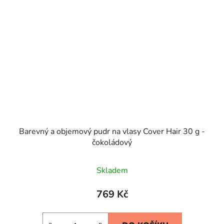
Barevný a objemový pudr na vlasy Cover Hair 30 g -
čokoládový
Průměrné
Skladem
hodnocení
produktu
769 Kč
je
5,0