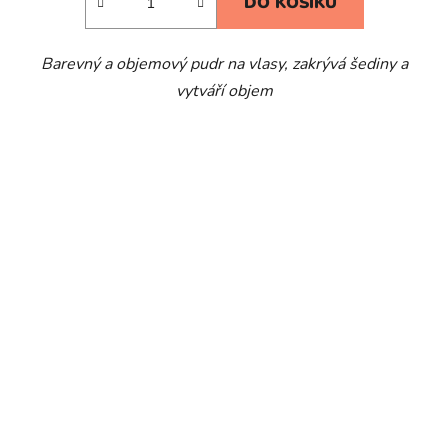
DO KOŠÍKU
z
5
Barevný a objemový pudr na vlasy, zakrývá šediny a
hvězdiček.
vytváří objem