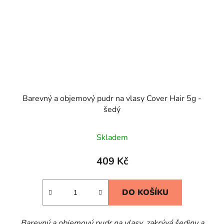
Barevný a objemový pudr na vlasy Cover Hair 5g -
šedý
Skladem
409 Kč
DO KOŠÍKU
Barevný a objemový pudr na vlasy, zakrývá šediny a