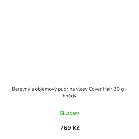
Barevný a objemový pudr na vlasy Cover Hair 30 g -
hnědý
Průměrné
Skladem
hodnocení
produktu
769 Kč
je