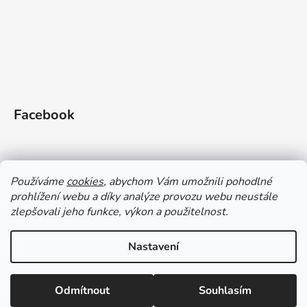
Facebook
Používáme
cookies
, abychom Vám umožnili pohodlné
prohlížení webu a díky analýze provozu webu neustále
zlepšovali jeho funkce, výkon a použitelnost.
Doprava a platba
Vrácení zboží
Obchodní podmínky
Zásady ochrany OÚ a GDPR
Magazín
Kontakty
Nastavení
Vytvořil Shoptet
Odmítnout
Souhlasím
Copyright 2026
Gleid shop
. Všechna práva vyhrazena.