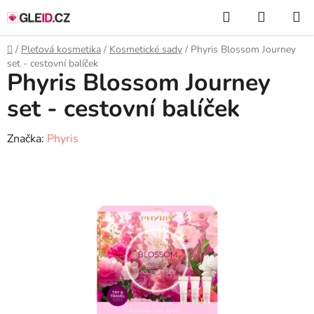
Přejít
Hledat
NÁKUP
na
KOŠÍK
obsah
Domů
/
Pleťová kosmetika
/
Kosmetické sady
/
Phyris Blossom Journey
set - cestovní balíček
Phyris Blossom Journey
set - cestovní balíček
Značka:
Phyris