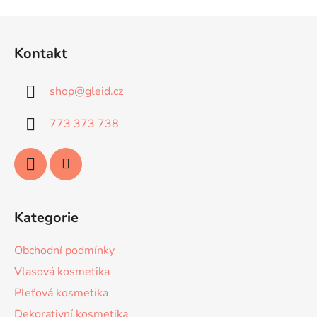
Z
á
Kontakt
p
a
shop
@
gleid.cz
t
í
773 373 738
Kategorie
Obchodní podmínky
Vlasová kosmetika
Pleťová kosmetika
Dekorativní kosmetika