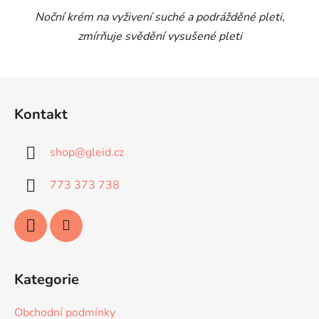
Noční krém na vyživení suché a podrážděné pleti,
zmírňuje svědění vysušené pleti
Z
á
Kontakt
p
a
shop
@
gleid.cz
t
í
773 373 738
Kategorie
Obchodní podmínky