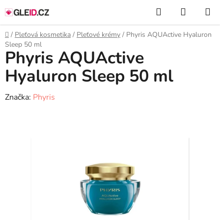
Přejít
Hledat
NÁKUP
na
KOŠÍK
obsah
Domů
/
Pleťová kosmetika
/
Pleťové krémy
/
Phyris AQUActive Hyaluron
Sleep 50 ml
Phyris AQUActive
Hyaluron Sleep 50 ml
Značka:
Phyris