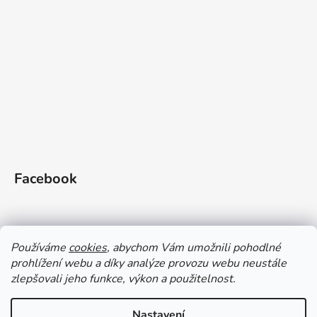
Facebook
Používáme
cookies
, abychom Vám umožnili pohodlné
prohlížení webu a díky analýze provozu webu neustále
zlepšovali jeho funkce, výkon a použitelnost.
Doprava a platba
Vrácení zboží
Obchodní podmínky
Zásady ochrany OÚ a GDPR
Magazín
Kontakty
Nastavení