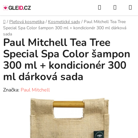
Přejít
Hledat
NÁKUP
na
KOŠÍK
obsah
Domů
/
Pleťová kosmetika
/
Kosmetické sady
/
Paul Mitchell Tea Tree
Special Spa Color šampon 300 ml + kondicionér 300 ml dárková
sada
Paul Mitchell Tea Tree
Special Spa Color šampon
300 ml + kondicionér 300
ml dárková sada
Značka:
Paul Mitchell