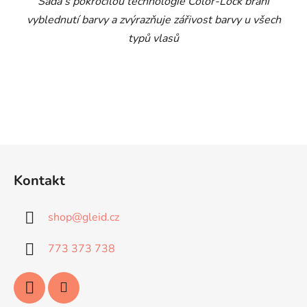
Sada s pokročilou technologie Color-Lock brání
vyblednutí barvy a zvýrazňuje zářivost barvy u všech
typů vlasů
Z
á
Kontakt
p
a
shop
@
gleid.cz
t
í
773 373 738