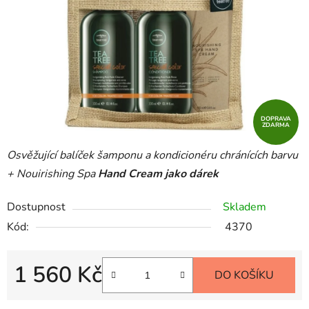
DOPRAVA
ZDARMA
Osvěžující balíček šamponu a kondicionéru chránících barvu
+ Nouirishing Spa
Hand Cream jako dárek
Dostupnost
Skladem
Kód:
4370
1 560 Kč
DO KOŠÍKU
Měrná cena: