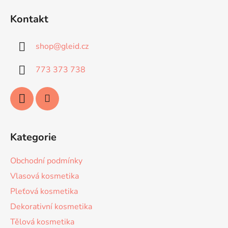
á
Kontakt
p
a
shop
@
gleid.cz
t
í
773 373 738
Kategorie
Obchodní podmínky
Vlasová kosmetika
Pleťová kosmetika
Dekorativní kosmetika
Tělová kosmetika