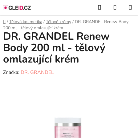
Přejít
Hledat
NÁKUP
na
KOŠÍK
obsah
Domů
/
Tělová kosmetika
/
Tělové krémy
/
DR. GRANDEL Renew Body
200 ml - tělový omlazující krém
DR. GRANDEL Renew
Body 200 ml - tělový
omlazující krém
Značka:
DR. GRANDEL