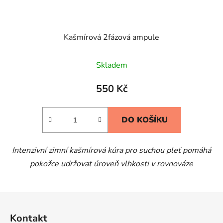
Kašmírová 2fázová ampule
Skladem
550 Kč
DO KOŠÍKU
Intenzivní zimní kašmírová kúra pro suchou pleť pomáhá
pokožce udržovat úroveň vlhkosti v rovnováze
Z
á
Kontakt