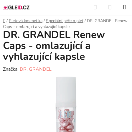
Přejít
Hledat
NÁKUP
na
KOŠÍK
obsah
Domů
/
Pleťová kosmetika
/
Speciální péče o pleť
/
DR. GRANDEL Renew
Caps - omlazující a vyhlazující kapsle
DR. GRANDEL Renew
Caps - omlazující a
vyhlazující kapsle
Značka:
DR. GRANDEL