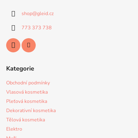
p
a
shop
@
gleid.cz
t
í
773 373 738
Kategorie
Obchodní podmínky
Vlasová kosmetika
Pleťová kosmetika
Dekorativní kosmetika
Tělová kosmetika
Elektro