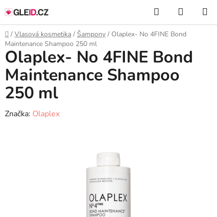
Přejít
Hledat
NÁKUP
na
KOŠÍK
obsah
Domů
/
Vlasová kosmetika
/
Šampony
/
Olaplex- No 4FINE Bond
Maintenance Shampoo 250 ml
Olaplex- No 4FINE Bond
Maintenance Shampoo
250 ml
Značka:
Olaplex