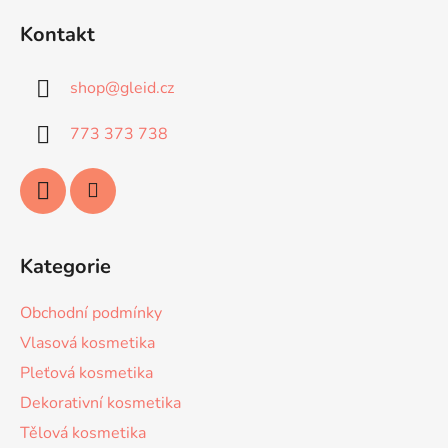
á
Kontakt
p
a
shop
@
gleid.cz
t
í
773 373 738
Kategorie
Obchodní podmínky
Vlasová kosmetika
Pleťová kosmetika
Dekorativní kosmetika
Tělová kosmetika