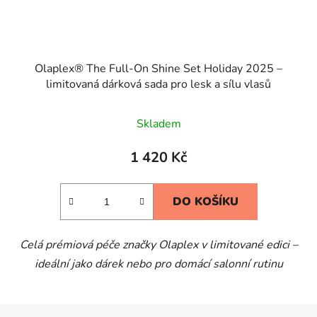
Olaplex® The Full-On Shine Set Holiday 2025 –
limitovaná dárková sada pro lesk a sílu vlasů
Skladem
1 420 Kč
DO KOŠÍKU
Celá prémiová péče značky Olaplex v limitované edici –
ideální jako dárek nebo pro domácí salonní rutinu
Z