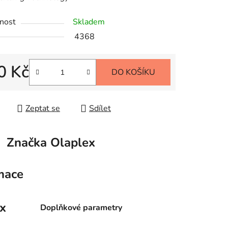
nost
Skladem
4368
0 Kč
DO KOŠÍKU
 cena:
Zeptat se
Sdílet
Značka
Olaplex
mace
x
Doplňkové parametry