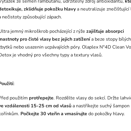
Výtažek ze semen rambutanu, udržitelný zdroj antioxidantů,
kt
detoxikuje, zklidňuje pokožku hlavy
a neutralizuje znečišťující 
a nečistoty způsobující zápach.
Ultra jemný mikroškrob pocházející z rýže
zajišťuje absorpci
mastnoty pro čisté vlasy bez jejich zatížení
a beze stopy bílých
zbytků nebo usazenin ucpávajících póry. Olaplex N°4D Clean 
Detox je vhodný pro všechny typy a textury vlasů.
Použití:
Před použitím
protřepejte
. Rozdělte vlasy do sekcí. Držte lahv
ve vzdálenosti 15-25 cm od vlasů
a nastříkejte suchý šampon
kořínkům.
Počkejte 30 vteřin a vmasírujte
do pokožky hlavy.