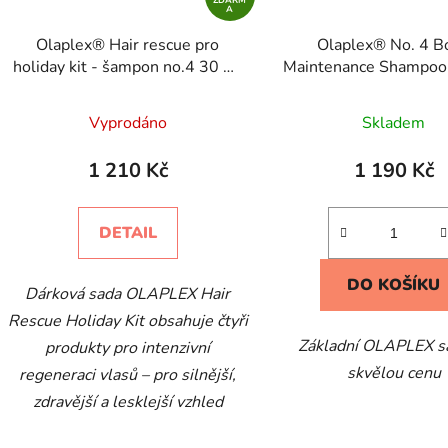
A
Olaplex® Hair rescue pro
Olaplex® No. 4 B
holiday kit - šampon no.4 30 ml
Maintenance Shampoo
+ kondicionér no. 5 30 ml +
+ No. 5 Bond Maint
péče no. 3 100 ml + hloubková
Conditioner 250
Vyprodáno
Skladem
péče no. 0 155 ml dárková sada
1 210 Kč
1 190 Kč
DETAIL
DO KOŠÍKU
Dárková sada OLAPLEX Hair
Rescue Holiday Kit obsahuje čtyři
Základní OLAPLEX s
produkty pro intenzivní
skvělou cenu
regeneraci vlasů – pro silnější,
zdravější a lesklejší vzhled