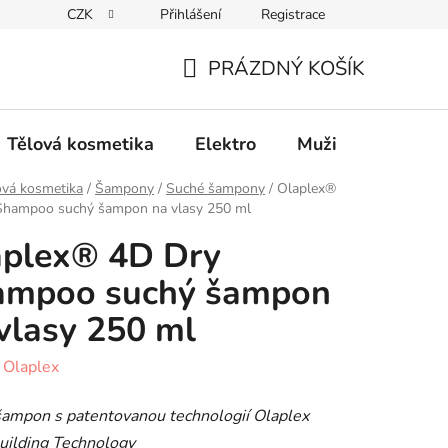
CZK
Přihlášení
Registrace
Elektro
Muži
Děti
Výhodný nákup
PRÁZDNÝ KOŠÍK
NÁKUPNÍ
KOŠÍK
Tělová kosmetika
Elektro
Muži
Děti
ová kosmetika
/
Šampony
/
Suché šampony
/
Olaplex®
Shampoo suchý šampon na vlasy 250 ml
aplex® 4D Dry
ampoo suchý šampon
vlasy 250 ml
:
Olaplex
šampon s patentovanou technologií Olaplex
uilding Technology