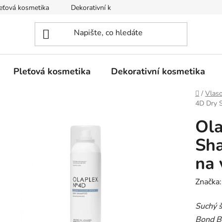
eťová kosmetika
Dekorativní kosmetika
Tělová kosmetika
Pleťová kosmetika
Dekorativní kosmetika
Domů
/
Vlas
4D Dry 
Ol
Sh
na 
Značka
Suchý 
Bond B