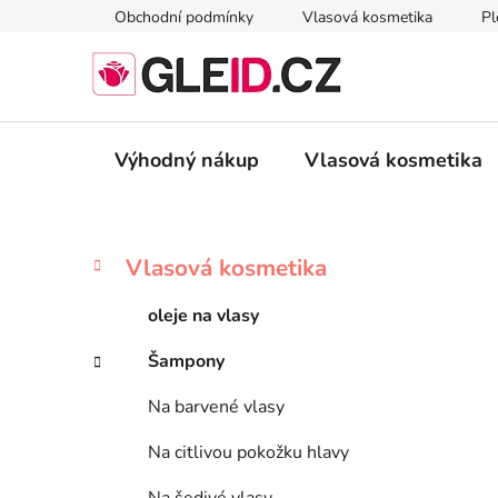
Přejít
Obchodní podmínky
Vlasová kosmetika
Pl
na
obsah
Výhodný nákup
Vlasová kosmetika
P
K
Přeskočit
Vlasová kosmetika
a
kategorie
o
t
s
oleje na vlasy
e
t
g
Šampony
r
o
a
r
Na barvené vlasy
i
n
e
n
Na citlivou pokožku hlavy
í