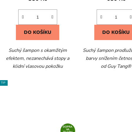
DO KOŠÍKU
DO KOŠÍKU
Suchý šampon s okamžitým
Suchý šampon prodlužu
efektem, nezanechává stopy a
barvy snížením četnos
klidní vlasovou pokožku
od Guy Tang®
TIP
DOPRA
VA
ZDARM