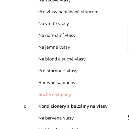
Na šedivé vlasy
p
a
Pro vlasy namáhané sluncem
n
Na vlnité vlasy
e
l
Na normální vlasy
Na jemné vlasy
Na blond a suché vlasy
Pro stárnoucí vlasy
Barevné šampony
Suché šampony
Kondicionéry a balzámy na vlasy
Na barvené vlasy