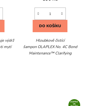
DO KOŠÍKU
je výdrž
Hloubkově čistící
ti mytí
šampon OLAPLEX No. 4C Bond
Maintenance™ Clarifying
DOPRA
VA
ZDARM