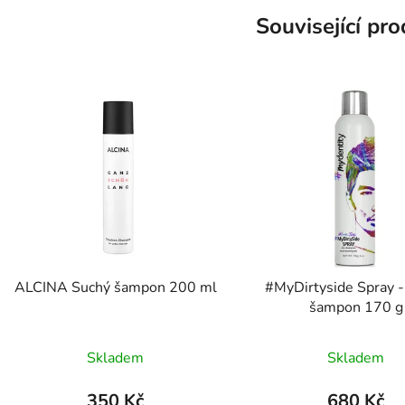
Související pr
ALCINA Suchý šampon 200 ml
#MyDirtyside Spray 
šampon 170 g
Skladem
Skladem
350 Kč
680 Kč