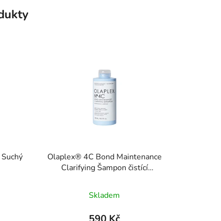
odukty
- Suchý
Olaplex® 4C Bond Maintenance
Clarifying Šampon čistící
šampon 250 ml
Skladem
590 Kč