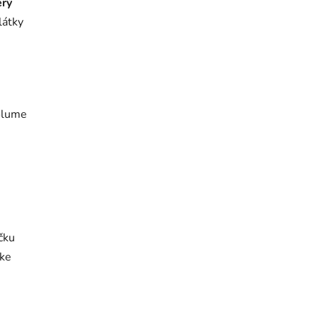
erý
látky
Volume
ičku
 ke