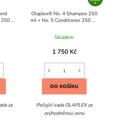
A
ond
Olaplex® No. 4 Shampoo 250
 250 ml
ml + No. 5 Conditioner 250 ml
enance
+ No. 6 Bond Smoother 100 ml
 ml
Skladem
1 750 Kč
DO KOŠÍKU
ada za
Pečující sada OLAPLEX za
zvýhodněnou cenu