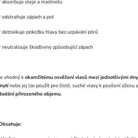
* absorbuje oleje a mastnotu
* odstraňuje zápach a pot
* detoxikuje pokožku hlavy bez ucpávání pórů
* neutralizuje škodliviny způsobující zápach
Je vhodný k
okamžitému osvěžení vlasů mezi jednotlivými dny
mytí
nebo jej lze použít pro čisté, suché vlasy k posílení účesu 
dodání přirozeného objemu
.
Obsahuje: