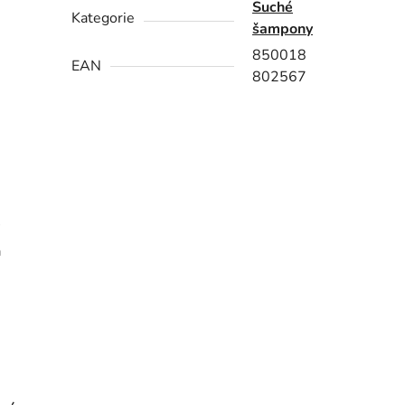
Suché
Kategorie
šampony
850018
EAN
802567
a