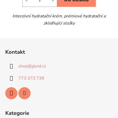
DO KOŠÍKU
Intenzivní hydratační krém, prémiové hydratační a
zklidňující složky
Z
á
Kontakt
p
a
shop
@
gleid.cz
t
í
773 373 738
Kategorie