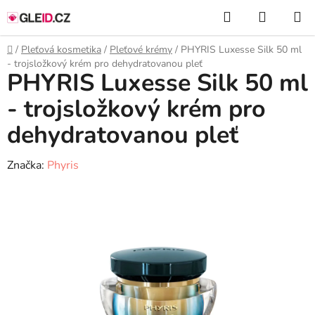
Přejít
Hledat
NÁKUP
na
KOŠÍK
obsah
Domů
/
Pleťová kosmetika
/
Pleťové krémy
/
PHYRIS Luxesse Silk 50 ml
- trojsložkový krém pro dehydratovanou pleť
PHYRIS Luxesse Silk 50 ml
- trojsložkový krém pro
dehydratovanou pleť
Značka:
Phyris