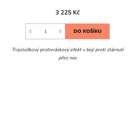
3 225 Kč
DO KOŠÍKU
Trojsložkový protivráskový efekt v boji proti stárnutí
přes noc