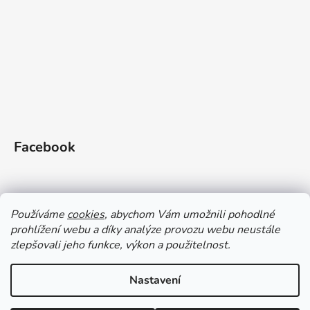
Facebook
Používáme
cookies
, abychom Vám umožnili pohodlné
prohlížení webu a díky analýze provozu webu neustále
zlepšovali jeho funkce, výkon a použitelnost.
Doprava a platba
Vrácení zboží
Obchodní podmínky
Zásady ochrany OÚ a GDPR
Magazín
Kontakty
Nastavení