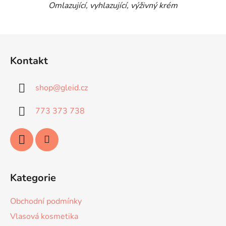
Omlazující, vyhlazující, výživný krém
Z
á
Kontakt
p
a
shop
@
gleid.cz
t
í
773 373 738
Kategorie
Obchodní podmínky
Vlasová kosmetika