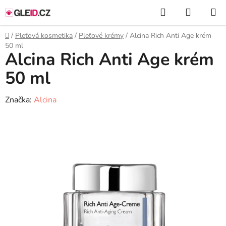
Přejít
Hledat
NÁKUP
na
KOŠÍK
obsah
Domů
/
Pleťová kosmetika
/
Pleťové krémy
/
Alcina Rich Anti Age krém
50 ml
Alcina Rich Anti Age krém
50 ml
Značka:
Alcina