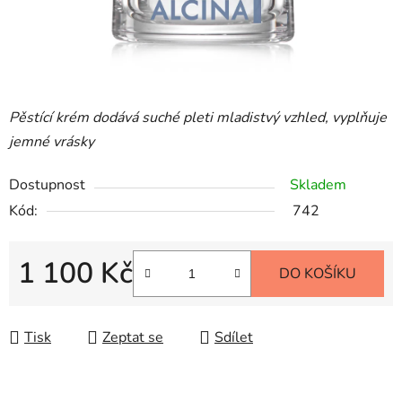
Pěstící krém dodává suché pleti mladistvý vzhled, vyplňuje
jemné vrásky
Dostupnost
Skladem
Kód:
742
1 100 Kč
DO KOŠÍKU
Měrná cena:
Tisk
Zeptat se
Sdílet