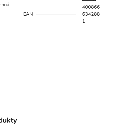
Cenná
400866
EAN
634288
1
odukty