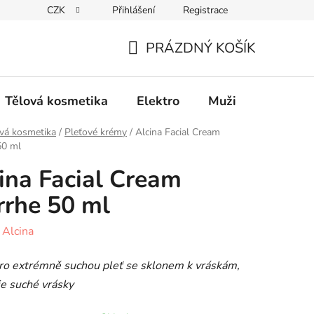
CZK
Přihlášení
Registrace
Elektro
Muži
Děti
Výhodný nákup
PRÁZDNÝ KOŠÍK
NÁKUPNÍ
KOŠÍK
Tělová kosmetika
Elektro
Muži
Děti
vá kosmetika
/
Pleťové krémy
/
Alcina Facial Cream
50 ml
ina Facial Cream
rhe 50 ml
:
Alcina
ro extrémně suchou pleť se sklonem k vráskám,
e suché vrásky