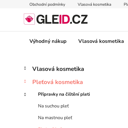
Přejít
Obchodní podmínky
Vlasová kosmetika
Pl
na
obsah
Výhodný nákup
Vlasová kosmetika
P
K
Přeskočit
Vlasová kosmetika
a
kategorie
o
t
s
Pleťová kosmetika
e
t
g
r
Přípravky na čištění pleti
o
a
r
Na suchou pleť
i
n
e
n
Na mastnou pleť
í