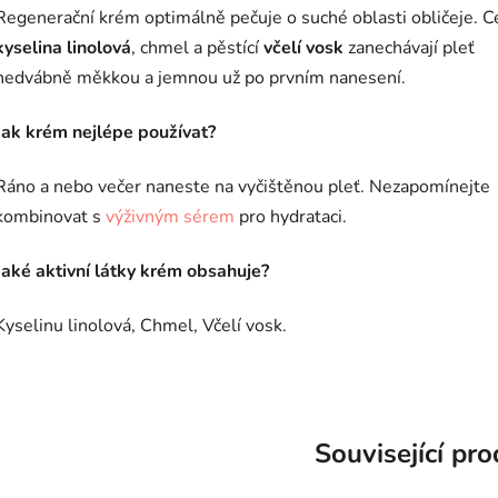
Regenerační krém optimálně pečuje o suché oblasti obličeje. 
kyselina linolová
, chmel a pěstící
včelí vosk
zanechávají pleť
hedvábně měkkou a jemnou už po prvním nanesení.
Jak krém nejlépe používat?
Ráno a nebo večer naneste na vyčištěnou pleť. Nezapomínejte
kombinovat s
výživným sérem
pro hydrataci.
Jaké aktivní látky krém obsahuje?
Kyselinu linolová, Chmel, Včelí vosk.
Související pr