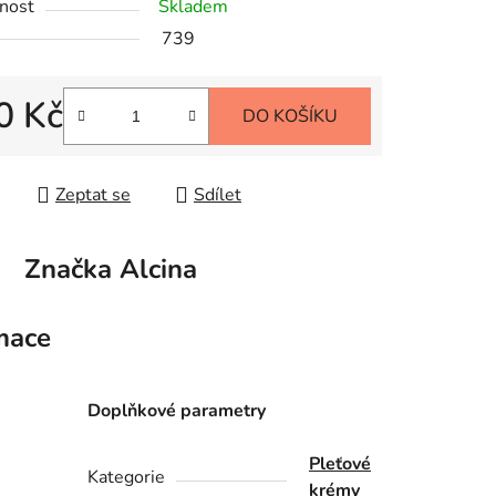
nost
Skladem
739
0 Kč
DO KOŠÍKU
 cena:
Zeptat se
Sdílet
Značka
Alcina
mace
Doplňkové parametry
.
Pleťové
Kategorie
krémy