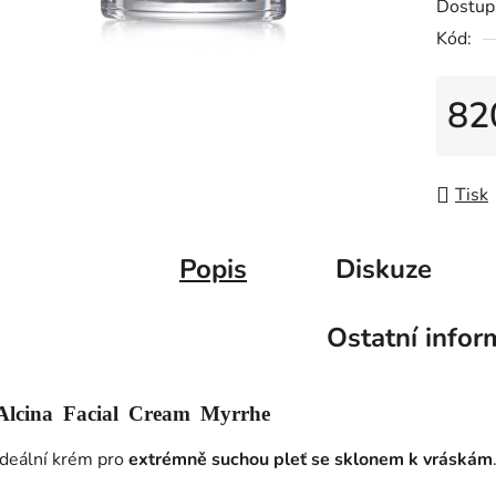
Dostup
Kód:
82
Měrná
Tisk
Popis
Diskuze
Ostatní infor
Alcina Facial Cream Myrrhe
Ideální krém pro
extrémně suchou pleť se sklonem k vráskám