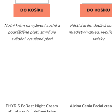
DO KOŠÍKU
DO KOŠÍKU
Noční krém na vyživení suché a
Pěstící krém dodává su
podrážděné pleti, zmírňuje
mladistvý vzhled, vyplň
svědění vysušené pleti
vrásky
PHYRIS FoRest Night Cream
Alcina Cenia Facial cr
50 ml - noční pleťový krém