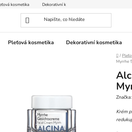
eťová kosmetika
Dekorativní kosmetika
Tělová kosmetika
Pleťová kosmetika
Dekorativní kosmetika
Domů
/
Pleťo
Myrrhe 
Alc
Myr
Značka
Krém p
redukuj