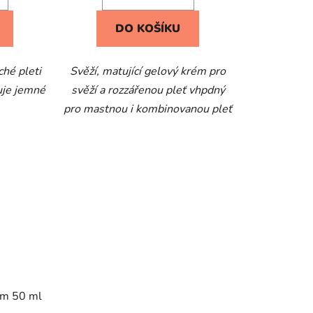
DO KOŠÍKU
ché pleti
Svěží, matující gelový krém pro
uje jemné
svěží a rozzářenou pleť vhpdný
pro mastnou i kombinovanou pleť
eam 50 ml