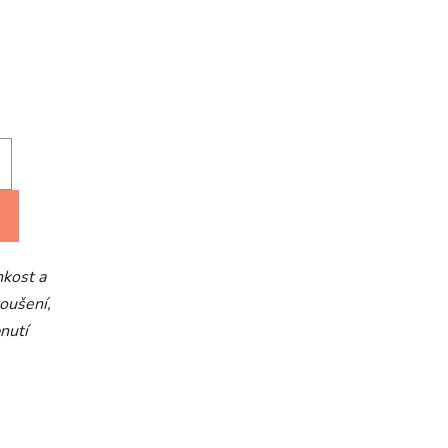
hkost a
oušení,
nutí