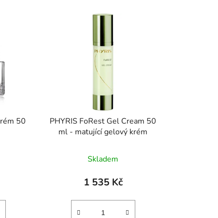
krém 50
PHYRIS FoRest Gel Cream 50
ml - matující gelový krém
Skladem
1 535 Kč