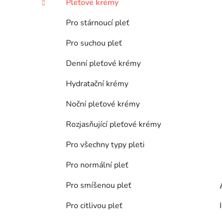
Pleťové krémy
p
a
Pro stárnoucí pleť
n
Pro suchou pleť
e
l
Denní pleťové krémy
Hydratační krémy
Noční pleťové krémy
Rozjasňující pleťové krémy
Pro všechny typy pleti
Pro normální pleť
Pro smíšenou pleť
Pro citlivou pleť