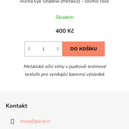
Alcina Eye Shadow (metallic) – cosmic rose
Skladem
400 Kč
DO KOŠÍKU
Metalické oční stíny v pudrově-krémové
textuře pro vynikající barevný výsledek
Z
á
Kontakt
p
a
shop
@
gleid.cz
t