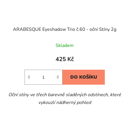
ARABESQUE Eyeshadow Trio č.60 - oční Stíny 2g
Skladem
425 Kč
DO KOŠÍKU
Oční stíny ve třech barevně sladěných odstínech, které
vykouzlí nádherný pohled