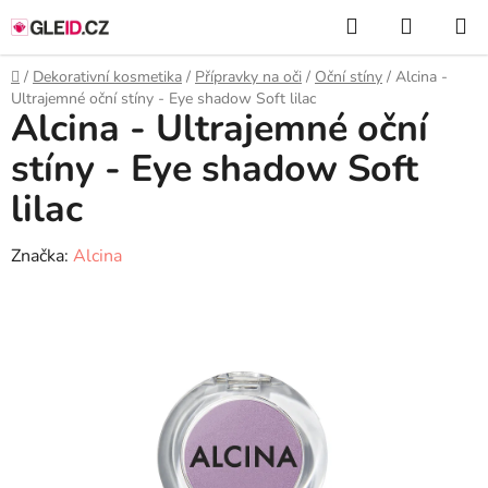
Přejít
Hledat
NÁKUP
na
KOŠÍK
obsah
Domů
/
Dekorativní kosmetika
/
Přípravky na oči
/
Oční stíny
/
Alcina -
Ultrajemné oční stíny - Eye shadow Soft lilac
Alcina - Ultrajemné oční
stíny - Eye shadow Soft
lilac
Značka:
Alcina