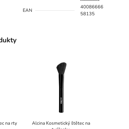
40086666
EAN
58135
odukty
ec na rty
Alcina Kosmetický štětec na