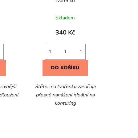
tvářenku
Skladem
340 Kč
DO KOŠÍKU
zivnější
Štětec na tvářenku zaručuje
dloužení
přesné nanášení ideální na
konturing