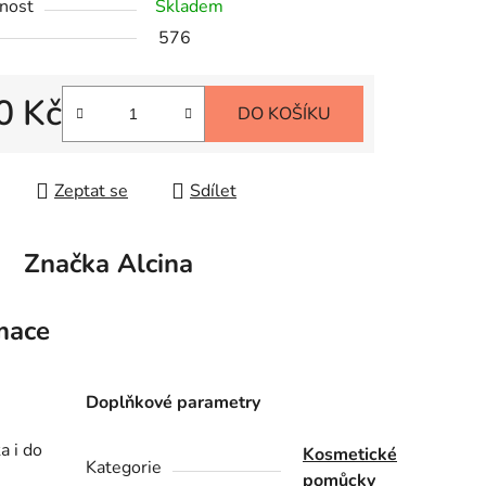
nost
Skladem
576
0 Kč
DO KOŠÍKU
 cena:
Zeptat se
Sdílet
Značka
Alcina
mace
Doplňkové parametry
a i do
Kosmetické
Kategorie
pomůcky