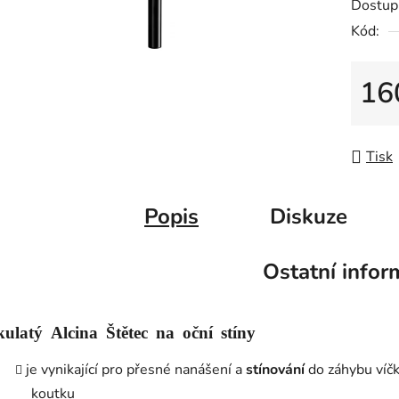
Dostup
Kód:
16
Měrná
Tisk
Popis
Diskuze
Ostatní infor
kulatý Alcina Štětec na oční stíny
je vynikající pro přesné nanášení a
stínování
do záhybu víčk
koutku