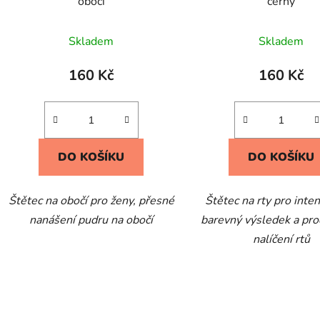
obočí
černý
Skladem
Skladem
160 Kč
160 Kč
DO KOŠÍKU
DO KOŠÍKU
Štětec na obočí pro ženy, přesné
Štětec na rty pro inten
nanášení pudru na obočí
barevný výsledek a pro
nalíčení rtů