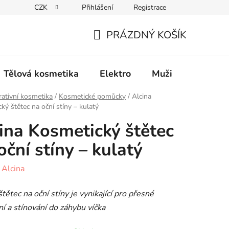
CZK
Přihlášení
Registrace
Elektro
Muži
Děti
Výhodný nákup
PRÁZDNÝ KOŠÍK
NÁKUPNÍ
KOŠÍK
Tělová kosmetika
Elektro
Muži
Děti
ativní kosmetika
/
Kosmetické pomůcky
/
Alcina
ký štětec na oční stíny – kulatý
ina Kosmetický štětec
oční stíny – kulatý
:
Alcina
štětec na oční stíny je vynikající pro přesné
í a stínování do záhybu víčka