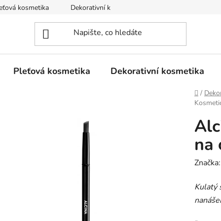
eťová kosmetika
Dekorativní kosmetika
Tělová kosmetika
Pleťová kosmetika
Dekorativní kosmetika
Domů
/
Dekor
Kosmetic
Alc
na 
Značka
Kulatý 
nanášen