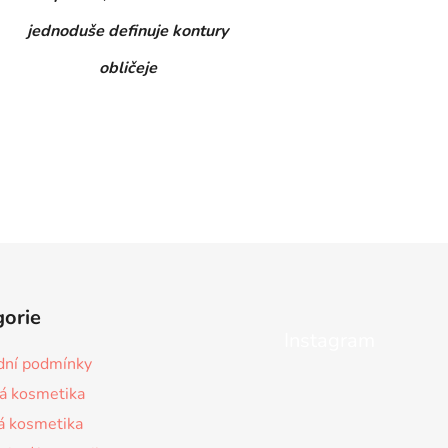
jednoduše definuje kontury
obličeje
gorie
Instagram
ní podmínky
á kosmetika
á kosmetika