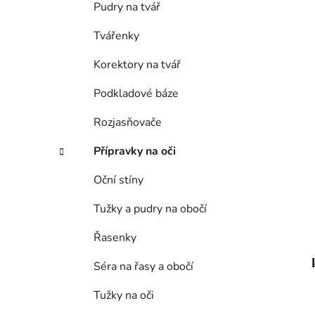
Pudry na tvář
p
a
Tvářenky
n
e
Korektory na tvář
l
Podkladové báze
Rozjasňovače
Přípravky na oči
Oční stíny
Tužky a pudry na obočí
Řasenky
Séra na řasy a obočí
Tužky na oči