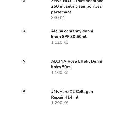
ZENZ NO.01 Pure shampoo
250 ml šetrný šampon bez
parfemace
840 Kč
Alcina ochranný denní
krém SPF 30 50ml
1 120 Kč
ALCINA Rosé Effekt Denní
krém 50ml
1 160 Kč
#MyHaro X2 Collagen
Repair 414 ml
1 290 Kč