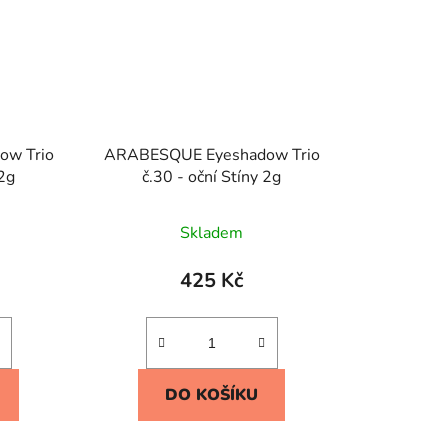
w Trio
ARABESQUE Eyeshadow Trio
 2g
č.30 - oční Stíny 2g
Skladem
425 Kč
DO KOŠÍKU