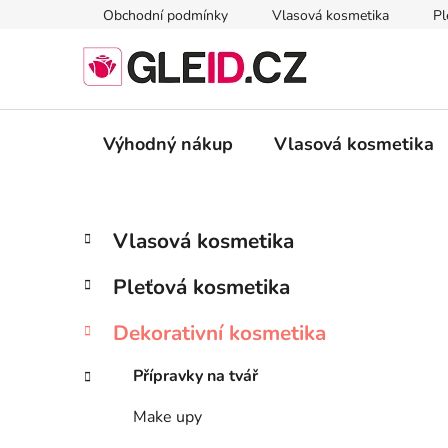
Přejít
Obchodní podmínky
Vlasová kosmetika
Pl
na
obsah
Výhodný nákup
Vlasová kosmetika
P
K
Přeskočit
Vlasová kosmetika
a
kategorie
o
t
s
Pleťová kosmetika
e
t
g
r
Dekorativní kosmetika
o
a
r
Přípravky na tvář
i
n
e
n
Make upy
í