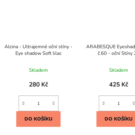
Alcina - Ultrajemné oční stíny -
ARABESQUE Eyeshado
Eye shadow Soft lilac
č.60 - oční Stíny
Skladem
Skladem
280 Kč
425 Kč
DO KOŠÍKU
DO KOŠÍKU