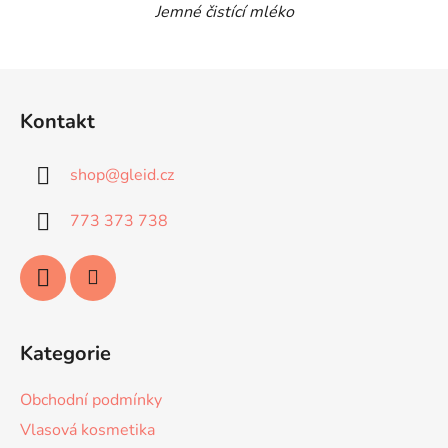
Jemné čistící mléko
Z
á
Kontakt
p
a
shop
@
gleid.cz
t
í
773 373 738
Kategorie
Obchodní podmínky
Vlasová kosmetika