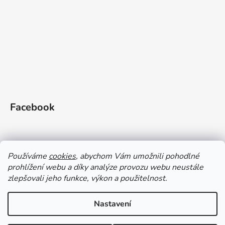
Facebook
Používáme
cookies
, abychom Vám umožnili pohodlné
prohlížení webu a díky analýze provozu webu neustále
zlepšovali jeho funkce, výkon a použitelnost.
Doprava a platba
Vrácení zboží
Obchodní podmínky
Zásady ochrany OÚ a GDPR
Magazín
Kontakty
Nastavení