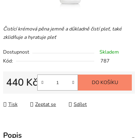
Čistící krémová pěna jemně a důkladně čistí pleť, také
zklidňuje a hyratuje pleť
Dostupnost
Skladem
Kód:
787
440 Kč
DO KOŠÍKU
Měrná cena:
Tisk
Zeptat se
Sdílet
Popis