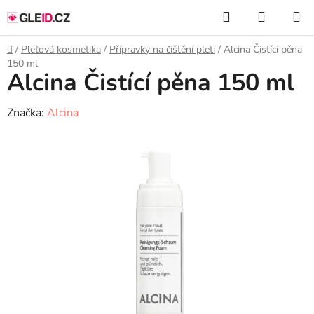
Přejít
Hledat
NÁKUP
na
KOŠÍK
obsah
Domů
/
Pleťová kosmetika
/
Přípravky na čištění pleti
/
Alcina Čistící pěna
150 ml
Alcina Čistící pěna 150 ml
Značka:
Alcina