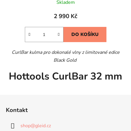
Skladem
2 990 Kč
DO KOŠÍKU
CurlBar kulma pro dokonalé vlny z limitované edice
Black Gold
Hottools CurlBar 32 mm
Z
á
Kontakt
p
a
shop
@
gleid.cz
t