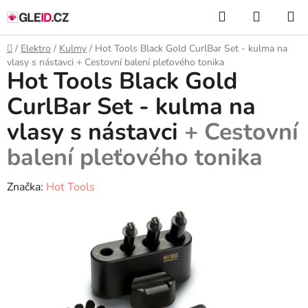
Přejít
Hledat
NÁKUP
na
KOŠÍK
obsah
Domů
/
Elektro
/
Kulmy
/
Hot Tools Black Gold CurlBar Set - kulma na
vlasy s nástavci
+ Cestovní balení pleťového tonika
Hot Tools Black Gold
CurlBar Set - kulma na
vlasy s nástavci
+ Cestovní
balení pleťového tonika
Značka:
Hot Tools