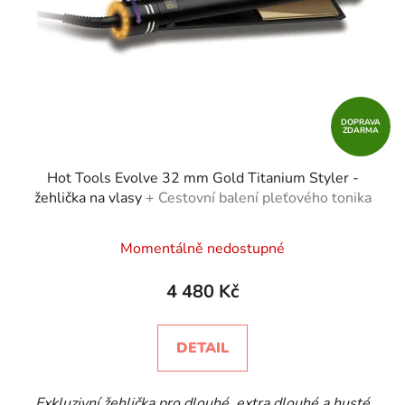
DOPRAVA
ZDARMA
Hot Tools Evolve 32 mm Gold Titanium Styler -
žehlička na vlasy
+ Cestovní balení pleťového tonika
Momentálně nedostupné
4 480 Kč
DETAIL
Exkluzivní žehlička pro dlouhé, extra dlouhé a husté