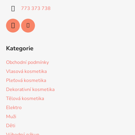
í
773 373 738
Kategorie
Obchodní podmínky
Vlasová kosmetika
Pleťová kosmetika
Dekorativní kosmetika
Tělová kosmetika
Elektro
Muži
Děti
Výhodný nákup