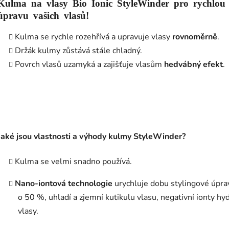
Kulma na vlasy Bio Ionic StyleWinder pro rychlou
úpravu vašich vlasů!
Kulma se rychle rozehřívá a upravuje vlasy
rovnoměrně
.
Držák kulmy zůstává stále chladný.
Povrch vlasů uzamyká a zajišťuje vlasům
hedvábný efekt
.
Jaké jsou vlastnosti a výhody kulmy StyleWinder?
Kulma se velmi snadno používá.
Nano-iontová technologie
urychluje dobu stylingové úpra
o 50 %, uhladí a zjemní kutikulu vlasu, negativní ionty hyd
vlasy.