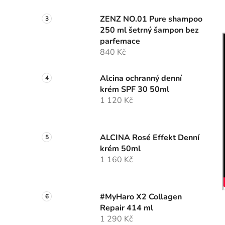
ZENZ NO.01 Pure shampoo
250 ml šetrný šampon bez
parfemace
840 Kč
Alcina ochranný denní
krém SPF 30 50ml
1 120 Kč
ALCINA Rosé Effekt Denní
krém 50ml
1 160 Kč
#MyHaro X2 Collagen
Repair 414 ml
1 290 Kč