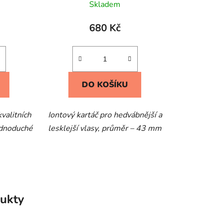
Skladem
680 Kč
DO KOŠÍKU
kvalitních
Iontový kartáč pro hedvábnější a
ednoduché
lesklejší vlasy, průměr – 43 mm
ukty