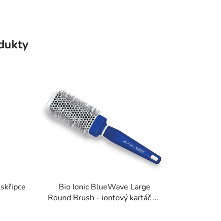
odukty
 skřipce
Bio Ionic BlueWave Large
Round Brush - iontový kartáč na
vlasy 43 mm