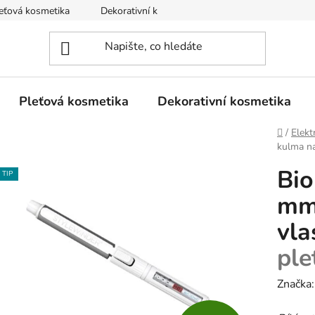
eťová kosmetika
Dekorativní kosmetika
Tělová kosmetika
Pleťová kosmetika
Dekorativní kosmetika
Domů
/
Elekt
kulma n
Bio
TIP
mm 
vl
ple
Značka