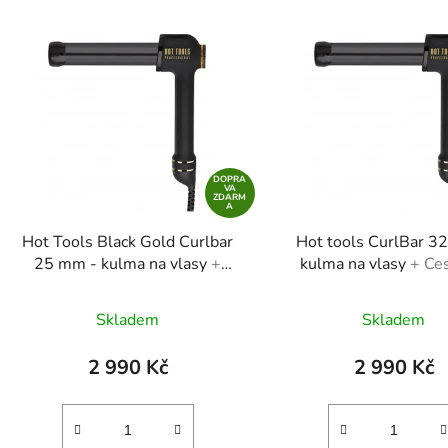
DOPRA
VA
ZDARM
A
Hot Tools Black Gold Curlbar
Hot tools CurlBar 3
25 mm - kulma na vlasy
+
kulma na vlasy
+ Ce
Cestovní balení pleťového
balení pleťového t
tonika
Skladem
Skladem
2 990 Kč
2 990 Kč