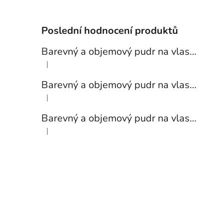
Poslední hodnocení produktů
Barevný a objemový pudr na vlasy Cover Hair 30 g - čokoládový
|
Hodnocení produktu je 5 z 5 hvězdiček.
Barevný a objemový pudr na vlasy Cover Hair 30 g - tmavě hnědý
|
Hodnocení produktu je 4 z 5 hvězdiček.
Barevný a objemový pudr na vlasy Cover Hair 30 g - tmavě hnědý
|
Hodnocení produktu je 5 z 5 hvězdiček.