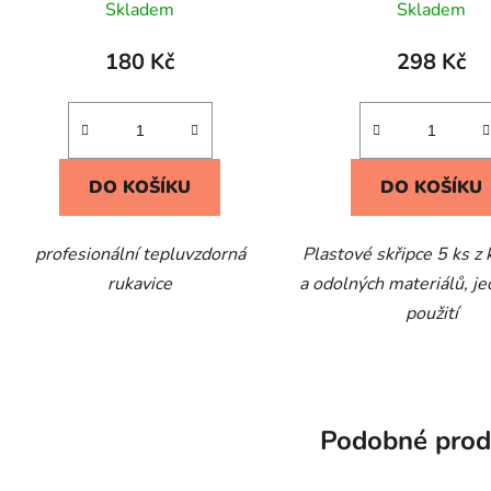
Skladem
Skladem
180 Kč
298 Kč
DO KOŠÍKU
DO KOŠÍKU
profesionální tepluvzdorná
Plastové skřipce 5 ks z 
rukavice
a odolných materiálů, j
použití
Podobné prod