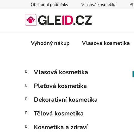
Přejít
Obchodní podmínky
Vlasová kosmetika
Pl
na
obsah
Výhodný nákup
Vlasová kosmetika
P
K
Přeskočit
Vlasová kosmetika
a
kategorie
o
t
s
Pleťová kosmetika
e
t
g
r
Dekorativní kosmetika
o
a
r
Tělová kosmetika
i
n
e
n
Kosmetika a zdraví
í