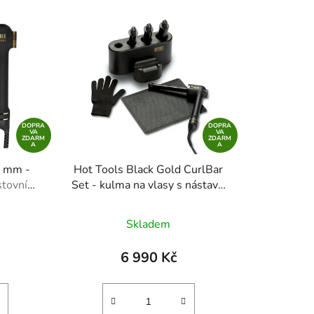
DOPRA
DOPRA
VA
VA
ZDARM
ZDARM
A
A
2 mm -
Hot Tools Black Gold CurlBar
stovní
Set - kulma na vlasy s nástavci
onika
+ Cestovní balení pleťového
tonika
Skladem
6 990 Kč