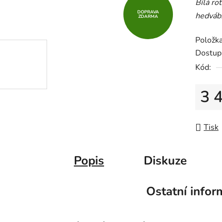
Bílá ro
DOPRAVA
hedváb
ZDARMA
Položk
Dostup
Kód:
3 
Měrná
Tisk
Popis
Diskuze
Ostatní infor