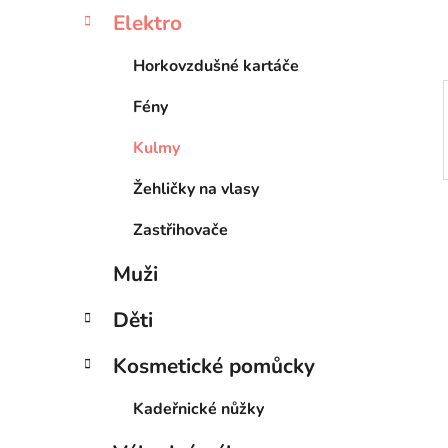
p
Elektro
a
n
Horkovzdušné kartáče
e
Fény
l
Kulmy
Žehličky na vlasy
Zastřihovače
Muži
Děti
Kosmetické pomůcky
Kadeřnické nůžky