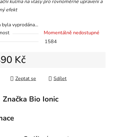
tační kulma na vlasy pro rovnoměrné upravení a
ný efekt
a byla vyprodána…
nost
Momentálně nedostupné
1584
490 Kč
 cena:
Zeptat se
Sdílet
Značka
Bio Ionic
mace