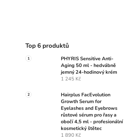
Top 6 produktů
PHYRIS Sensitive Anti-
Aging 50 ml - hedvábně
jemný 24-hodinový krém
1 245 Kč
Hairplus FacEvolution
Growth Serum for
Eyelashes and Eyebrows
růstové sérum pro řasy a
obočí 4,5 ml - profesionální
kosmetický štětec
1 890 Kč