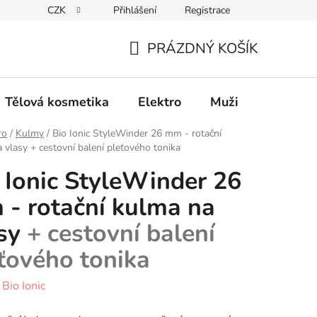
CZK
Přihlášení
Registrace
Elektro
Muži
Děti
Výhodný nákup
PRÁZDNÝ KOŠÍK
NÁKUPNÍ
KOŠÍK
Tělová kosmetika
Elektro
Muži
Děti
ro
/
Kulmy
/
Bio Ionic StyleWinder 26 mm - rotační
a vlasy
+ cestovní balení pleťového tonika
 Ionic StyleWinder 26
- rotační kulma na
asy
+ cestovní balení
ťového tonika
:
Bio Ionic