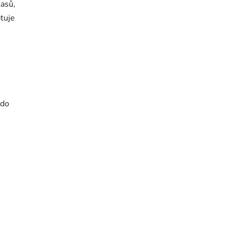
lasů,
atuje
 do