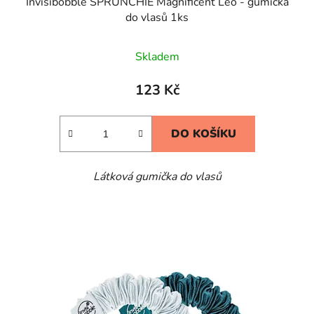
Invisibobble SPRUNCHIE Magnificent Leo - gumička
do vlasů 1ks
Skladem
123 Kč
DO KOŠÍKU
Látková gumička do vlasů