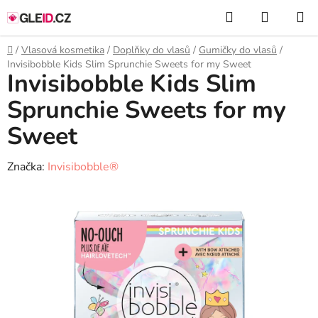
Přejít
Hledat
NÁKUP
na
KOŠÍK
obsah
Domů
/
Vlasová kosmetika
/
Doplňky do vlasů
/
Gumičky do vlasů
/
Invisibobble Kids Slim Sprunchie Sweets for my Sweet
Invisibobble Kids Slim
Sprunchie Sweets for my
Sweet
Značka:
Invisibobble®