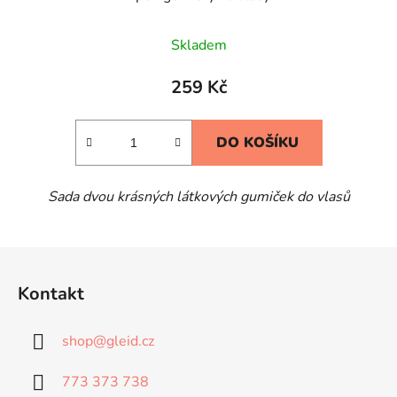
Skladem
259 Kč
DO KOŠÍKU
Sada dvou krásných látkových gumiček do vlasů
Z
á
Kontakt
p
a
shop
@
gleid.cz
t
í
773 373 738