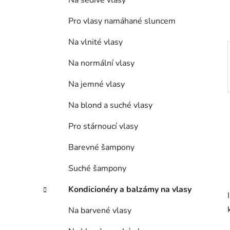
Na šedivé vlasy
p
a
Pro vlasy namáhané sluncem
n
Na vlnité vlasy
e
l
Na normální vlasy
Na jemné vlasy
Na blond a suché vlasy
Pro stárnoucí vlasy
Barevné šampony
Suché šampony
Kondicionéry a balzámy na vlasy
Na barvené vlasy