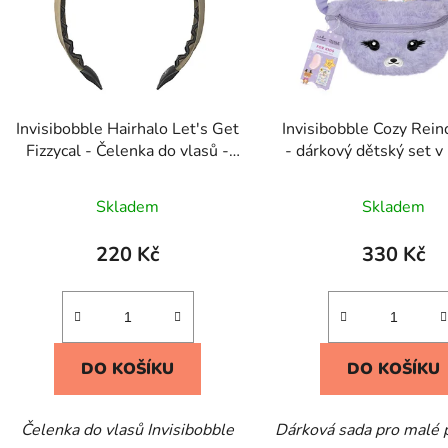
Invisibobble Hairhalo Let's Get
Invisibobble Cozy Rein
Fizzycal - Čelenka do vlasů -
- dárkový dětský set v
zlatá
ledvince
Skladem
Skladem
220 Kč
330 Kč
DO KOŠÍKU
DO KOŠÍKU
Čelenka do vlasů Invisibobble
Dárková sada pro malé 