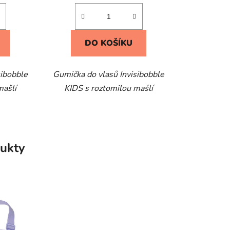
DO KOŠÍKU
sibobble
Gumička do vlasů Invisibobble
mašlí
KIDS s roztomilou mašlí
ukty