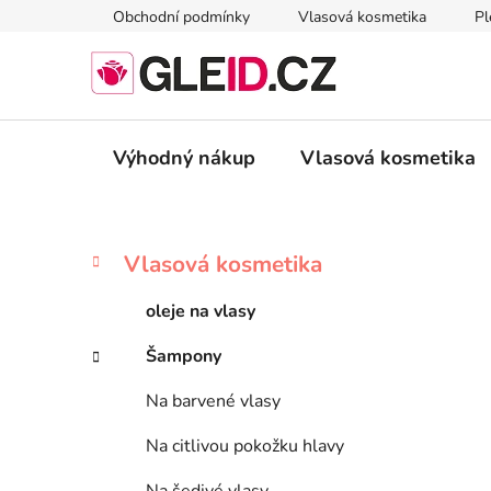
Přejít
Obchodní podmínky
Vlasová kosmetika
Pl
na
obsah
Výhodný nákup
Vlasová kosmetika
P
K
Přeskočit
Vlasová kosmetika
a
kategorie
o
t
s
oleje na vlasy
e
t
g
Šampony
r
o
a
r
Na barvené vlasy
i
n
e
n
Na citlivou pokožku hlavy
í