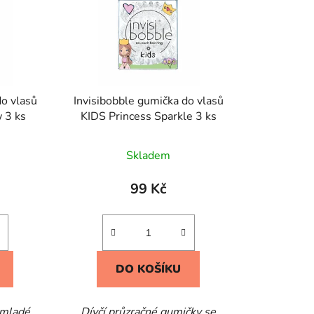
do vlasů
Invisibobble gumička do vlasů
 3 ks
KIDS Princess Sparkle 3 ks
Skladem
99 Kč
DO KOŠÍKU
 mladé
Dívčí průzračné gumičky se