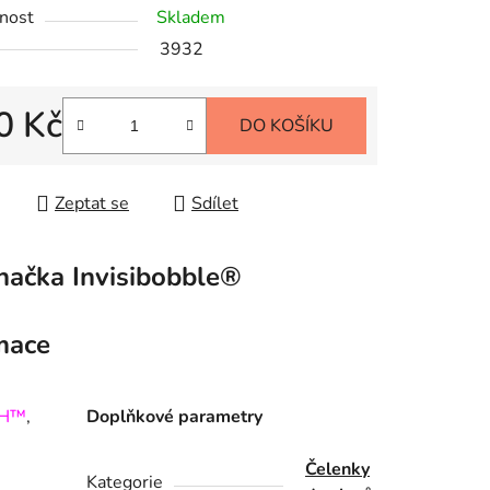
nost
Skladem
3932
0 Kč
DO KOŠÍKU
 cena:
Zeptat se
Sdílet
načka
Invisibobble®
mace
CH™
,
Doplňkové parametry
Čelenky
Kategorie