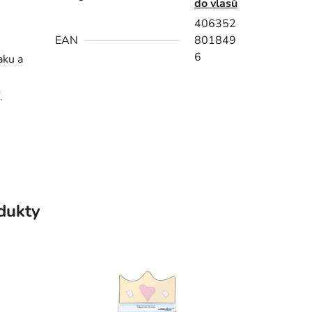
do vlasů
406352
EAN
801849
6
aku a
.
odukty