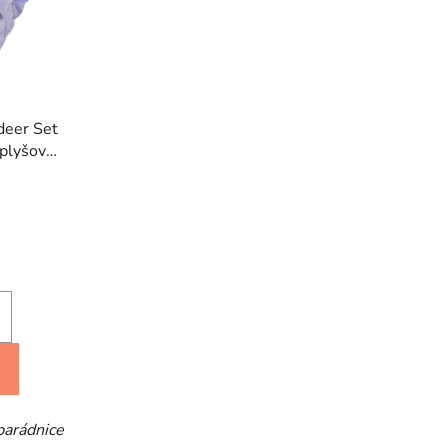
deer Set
 plyšové
parádnice