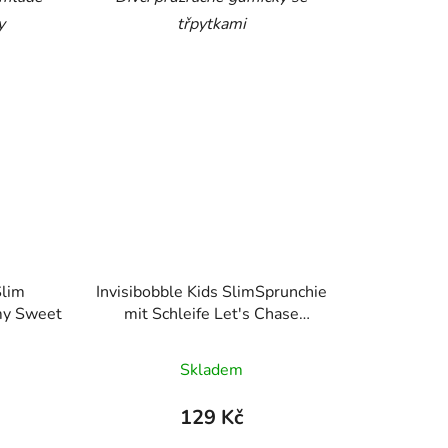
y
třpytkami
Slim
Invisibobble Kids SlimSprunchie
my Sweet
mit Schleife Let's Chase
Rainbows
Skladem
129 Kč