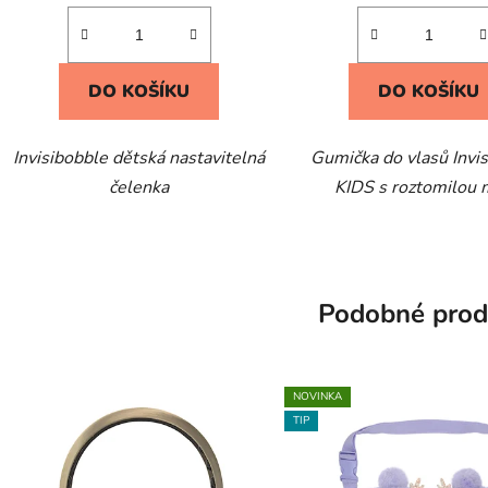
DO KOŠÍKU
DO KOŠÍKU
Invisibobble dětská nastavitelná
Gumička do vlasů Invi
čelenka
KIDS s roztomilou 
Podobné prod
NOVINKA
TIP