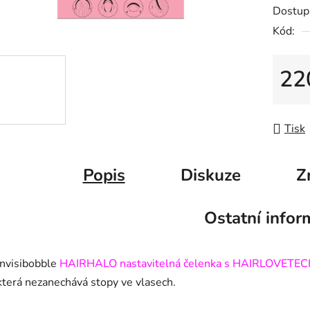
Dostup
Kód:
22
Měrná
Tisk
Popis
Diskuze
Z
Ostatní infor
Invisibobble
HAIRHALO nastavitelná čelenka s HAIRLOVETE
která nezanechává stopy ve vlasech.