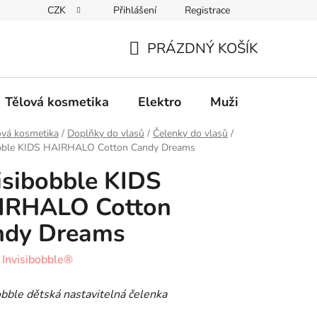
CZK
Přihlášení
Registrace
Elektro
Muži
Děti
Výhodný nákup
PRÁZDNÝ KOŠÍK
NÁKUPNÍ
KOŠÍK
Tělová kosmetika
Elektro
Muži
Děti
ová kosmetika
/
Doplňky do vlasů
/
Čelenky do vlasů
/
obble KIDS HAIRHALO Cotton Candy Dreams
isibobble KIDS
IRHALO Cotton
ndy Dreams
:
Invisibobble®
obble dětská nastavitelná čelenka