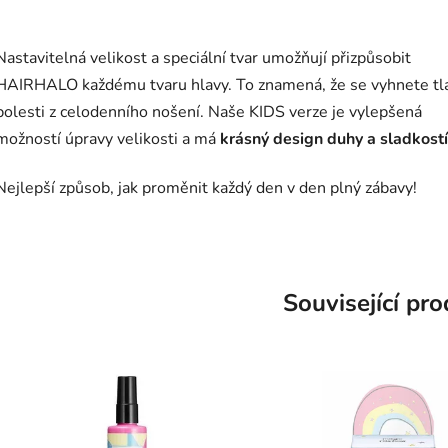
Nastavitelná velikost a speciální tvar umožňují přizpůsobit
HAIRHALO každému tvaru hlavy. To znamená, že se vyhnete tl
bolesti z celodenního nošení. Naše KIDS verze je vylepšená
možností úpravy velikosti a má
krásný design duhy a sladkostí
Nejlepší způsob, jak proměnit každý den v den plný zábavy!
Související pr