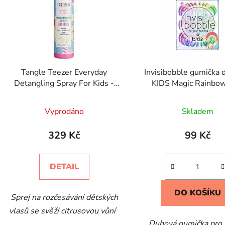
Tangle Teezer Everyday
Invisibobble gumička 
Detangling Spray For Kids -
KIDS Magic Rainbow
Dětský Sprej Na Rozčesávání
Vlasů 150 ml
Vyprodáno
Skladem
329 Kč
99 Kč
DETAIL
DO KOŠÍKU
Sprej na rozčesávání dětských
vlasů se svěží citrusovou vůní
Duhová gumička pro