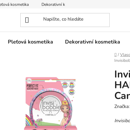
eťová kosmetika
Dekorativní kosmetika
Tělová kosmetika
Pleťová kosmetika
Dekorativní kosmetika
Domů
/
Vlas
Invisib
Inv
HA
Ca
Značka
Invisib