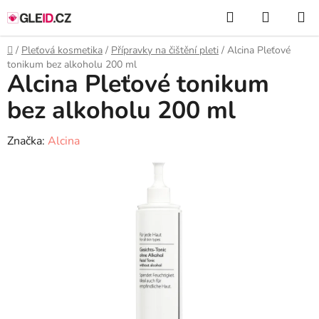
Přejít
Hledat
NÁKUP
na
KOŠÍK
obsah
Domů
/
Pleťová kosmetika
/
Přípravky na čištění pleti
/
Alcina Pleťové
tonikum bez alkoholu 200 ml
Alcina Pleťové tonikum
bez alkoholu 200 ml
Značka:
Alcina