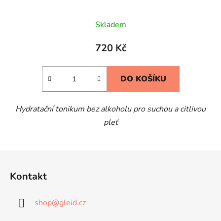
Skladem
720 Kč
DO KOŠÍKU
Hydratační tonikum bez alkoholu pro suchou a citlivou
pleť
Z
á
Kontakt
p
a
shop
@
gleid.cz
t
í