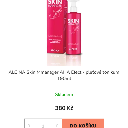
ALCINA Skin Mmanager AHA Efect - pleťové tonikum
190ml
Průměrné
Skladem
hodnocení
produktu
380 Kč
je
5,0
DO KOŠÍKU