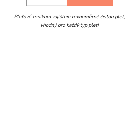
z
5
Pleťové tonikum zajišťuje rovnoměrně čistou pleť,
hvězdiček.
vhodný pro každý typ pleti