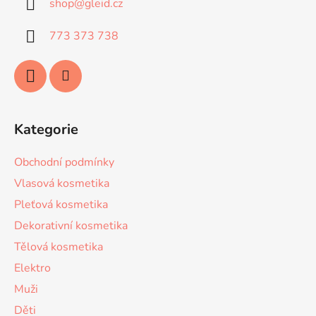
shop
@
gleid.cz
t
í
773 373 738
Kategorie
Obchodní podmínky
Vlasová kosmetika
Pleťová kosmetika
Dekorativní kosmetika
Tělová kosmetika
Elektro
Muži
Děti