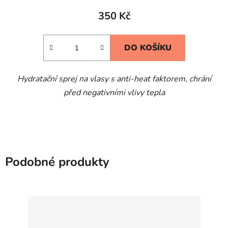
produktu
350 Kč
je
4,5
DO KOŠÍKU
z
5
Hydratační sprej na vlasy s anti-heat faktorem, chrání
hvězdiček.
před negativními vlivy tepla
Podobné produkty