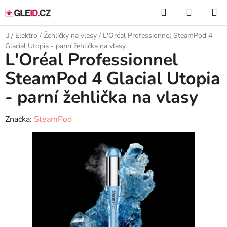
Přejít
Hledat
NÁKUP
na
KOŠÍK
obsah
Domů
/
Elektro
/
Žehličky na vlasy
/
L'Oréal Professionnel SteamPod 4
Glacial Utopia - parní žehlička na vlasy
L'Oréal Professionnel
SteamPod 4 Glacial Utopia
- parní žehlička na vlasy
Značka:
SteamPod