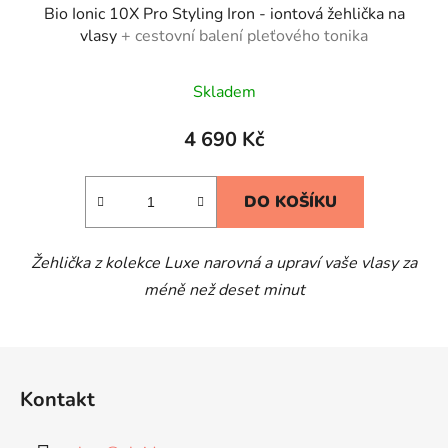
Bio Ionic 10X Pro Styling Iron - iontová žehlička na
vlasy
+ cestovní balení pleťového tonika
Skladem
4 690 Kč
DO KOŠÍKU
Žehlička z kolekce Luxe narovná a upraví vaše vlasy za
méně než deset minut
Z
á
Kontakt
p
a