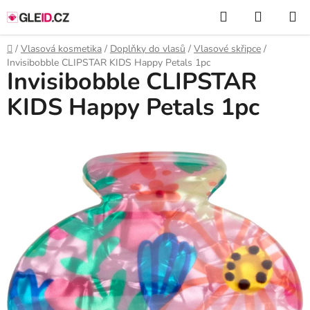
Přejít
Hledat
NÁKUP
na
KOŠÍK
obsah
Domů
/
Vlasová kosmetika
/
Doplňky do vlasů
/
Vlasové skřipce
/
Invisibobble CLIPSTAR KIDS Happy Petals 1pc
Invisibobble CLIPSTAR
KIDS Happy Petals 1pc