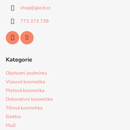
a
shop
@
gleid.cz
t
í
773 373 738
Kategorie
Obchodní podmínky
Vlasová kosmetika
Pleťová kosmetika
Dekorativní kosmetika
Tělová kosmetika
Elektro
Muži