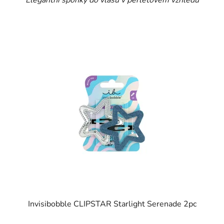
Elegantní sponky do vlasů v perleťovém vzhledu
Invisibobble CLIPSTAR Starlight Serenade 2pc