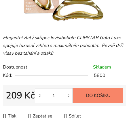
Elegantní zlatý skřipec Invisibobble CLIPSTAR Gold Luxe
spojuje luxusní vzhled s maximálním pohodlím. Pevně drží
vlasy bez tahání a otlaků
Dostupnost
Skladem
Kód:
5800
209 Kč
DO KOŠÍKU
Měrná cena:
Tisk
Zeptat se
Sdílet