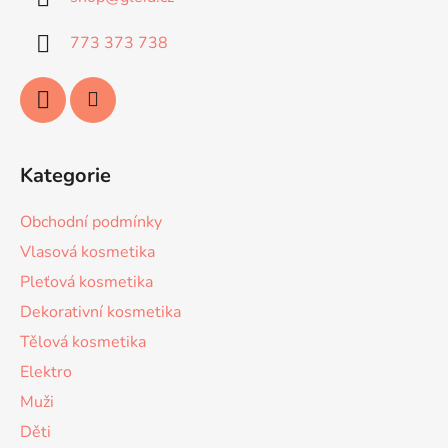
t
í
773 373 738
Kategorie
Obchodní podmínky
Vlasová kosmetika
Pleťová kosmetika
Dekorativní kosmetika
Tělová kosmetika
Elektro
Muži
Děti