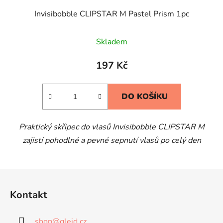
Invisibobble CLIPSTAR M Pastel Prism 1pc
Skladem
197 Kč
DO KOŠÍKU
Praktický skřipec do vlasů Invisibobble CLIPSTAR M
zajistí pohodlné a pevné sepnutí vlasů po celý den
Z
á
Kontakt
p
a
shop
@
gleid.cz