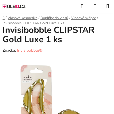
Přejít
Hledat
NÁKUP
na
KOŠÍK
obsah
Domů
/
Vlasová kosmetika
/
Doplňky do vlasů
/
Vlasové skřipce
/
Invisibobble CLIPSTAR Gold Luxe 1 ks
Invisibobble CLIPSTAR
Gold Luxe 1 ks
Značka:
Invisibobble®