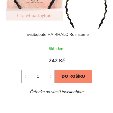
Invisibobble HAIRHALO Roansome
Skladem
242 Kč
DO KOŠÍKU
Čelenka do vlasů invisibobble