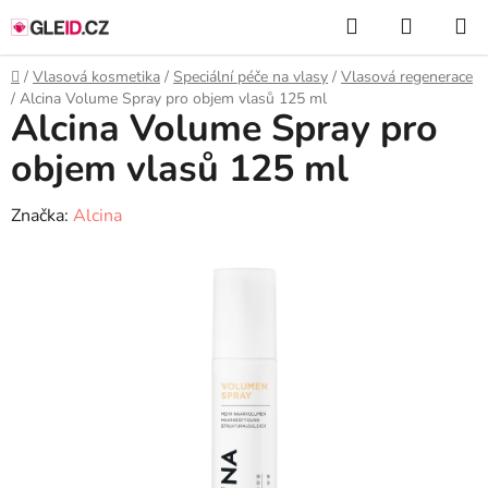
Přejít
Hledat
NÁKUP
na
KOŠÍK
obsah
Domů
/
Vlasová kosmetika
/
Speciální péče na vlasy
/
Vlasová regenerace
/
Alcina Volume Spray pro objem vlasů 125 ml
Alcina Volume Spray pro
objem vlasů 125 ml
Značka:
Alcina