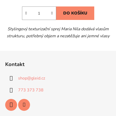
DO KOŠÍKU
Stylingový texturizační sprej Maria Nila dodává vlasům
strukturu, potřebný objem a nezatěžuje ani jemné vlasy
Z
á
Kontakt
p
a
shop
@
gleid.cz
t
í
773 373 738