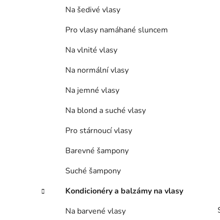
í
Na šedivé vlasy
p
a
Pro vlasy namáhané sluncem
n
Na vlnité vlasy
e
l
Na normální vlasy
Na jemné vlasy
Na blond a suché vlasy
Pro stárnoucí vlasy
Barevné šampony
Suché šampony
Kondicionéry a balzámy na vlasy
Na barvené vlasy