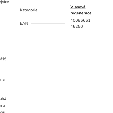
ejvíce
Vlasová
Kategorie
regenerace
40086661
EAN
46250
lášť
 na
máhá
m a
nou