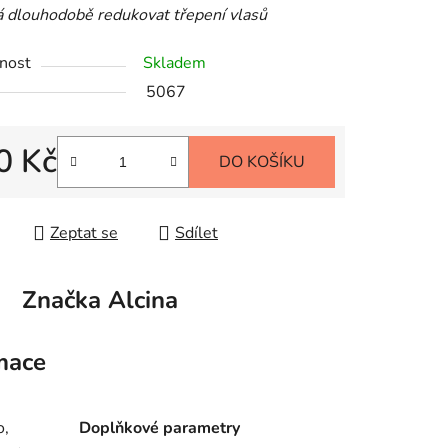
 dlouhodobě redukovat třepení vlasů
nost
Skladem
5067
0 Kč
DO KOŠÍKU
 cena:
Zeptat se
Sdílet
Značka
Alcina
mace
o,
Doplňkové parametry