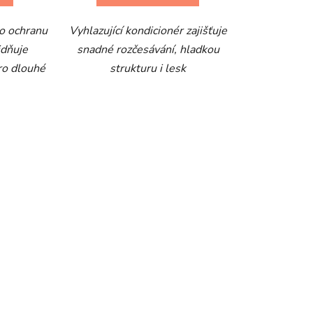
 o ochranu
Vyhlazující kondicionér zajišťuje
idňuje
snadné rozčesávání, hladkou
pro dlouhé
strukturu i lesk