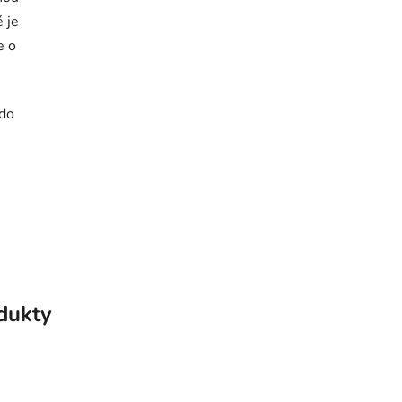
é je
e o
 do
odukty