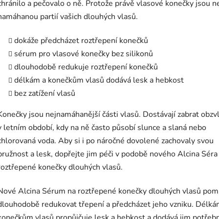
chránilo a pečovalo o ně. Protože právě vlasové konečky jsou n
namáhanou partií vašich dlouhých vlasů.
dokáže předcházet roztřepení konečků
sérum pro vlasové konečky bez silikonů
dlouhodobě redukuje roztřepení konečků
délkám a konečkům vlasů dodává lesk a hebkost
bez zatížení vlasů
Konečky jsou nejnamáhanější části vlasů. Dostávají zabrat obzv
v letním období, kdy na ně často působí slunce a slaná nebo
chlorovaná voda. Aby si i po náročné dovolené zachovaly svou
pružnost a lesk, dopřejte jim péči v podobě nového Alcina Séra
roztřepené konečky dlouhých vlasů.
Nové Alcina Sérum na roztřepené konečky dlouhých vlasů po
dlouhodobě redukovat třepení a předcházet jeho vzniku. Délká
konečkům vlasů propůjčuje lesk a hebkost a dodává jim potřeb