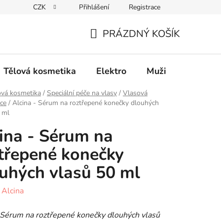
CZK
Přihlášení
Registrace
Elektro
Muži
Děti
Výhodný nákup
PRÁZDNÝ KOŠÍK
NÁKUPNÍ
KOŠÍK
Tělová kosmetika
Elektro
Muži
Děti
ová kosmetika
/
Speciální péče na vlasy
/
Vlasová
ce
/
Alcina - Sérum na roztřepené konečky dlouhých
 ml
ina - Sérum na
třepené konečky
uhých vlasů 50 ml
:
Alcina
Sérum na roztřepené konečky dlouhých vlasů