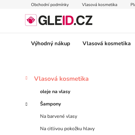
Přejít
Obchodní podmínky
Vlasová kosmetika
Pl
na
obsah
Výhodný nákup
Vlasová kosmetika
P
K
Přeskočit
Vlasová kosmetika
a
kategorie
o
t
s
oleje na vlasy
e
t
g
Šampony
r
o
a
r
Na barvené vlasy
i
n
e
n
Na citlivou pokožku hlavy