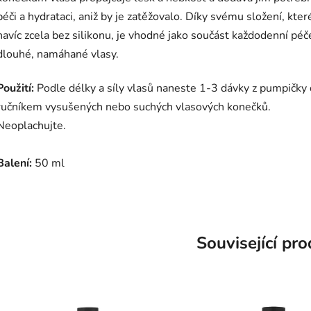
péči a hydrataci, aniž by je zatěžovalo. Díky svému složení, kter
navíc zcela bez silikonu, je vhodné jako součást každodenní péč
dlouhé, namáhané vlasy.
Použití:
Podle délky a síly vlasů naneste 1-3 dávky z pumpičky
ručníkem vysušených nebo suchých vlasových konečků.
Neoplachujte.
Balení:
50 ml
Související pr