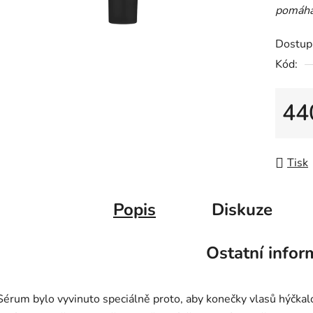
pomáhá
Dostup
Kód:
44
Měrná
Tisk
Popis
Diskuze
Ostatní infor
Sérum bylo vyvinuto speciálně proto, aby konečky vlasů hýčkal