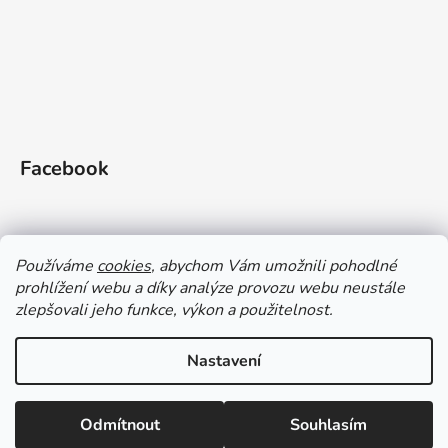
Facebook
Používáme
cookies
, abychom Vám umožnili pohodlné
prohlížení webu a díky analýze provozu webu neustále
zlepšovali jeho funkce, výkon a použitelnost.
Doprava a platba
Vrácení zboží
Obchodní podmínky
Zásady ochrany OÚ a GDPR
Magazín
Kontakty
Nastavení
Vytvořil Shoptet
Odmítnout
Souhlasím
Copyright 2026
Gleid shop
. Všechna práva vyhrazena.