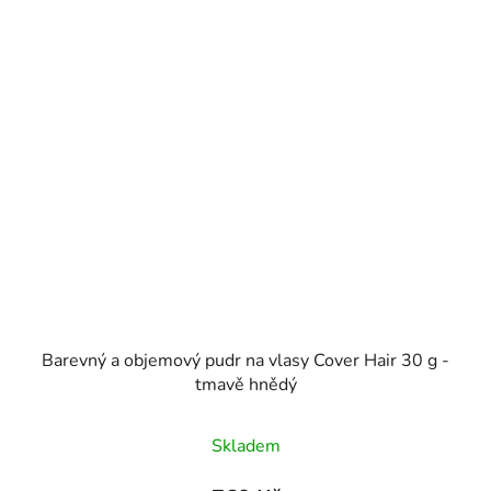
Barevný a objemový pudr na vlasy Cover Hair 30 g -
tmavě hnědý
Průměrné
Skladem
hodnocení
produktu