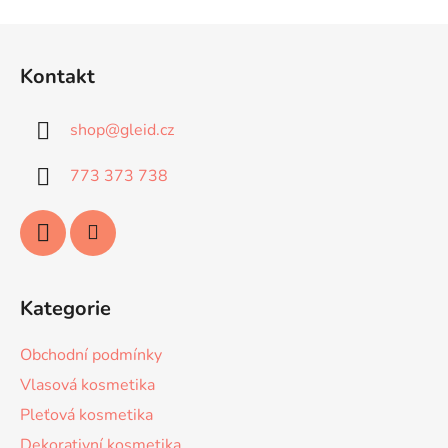
Z
á
Kontakt
p
a
shop
@
gleid.cz
t
í
773 373 738
Kategorie
Obchodní podmínky
Vlasová kosmetika
Pleťová kosmetika
Dekorativní kosmetika