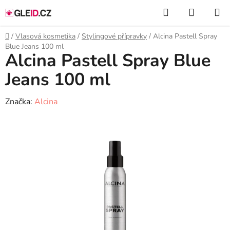
Přejít
Hledat
NÁKUP
na
KOŠÍK
obsah
Domů
/
Vlasová kosmetika
/
Stylingové přípravky
/
Alcina Pastell Spray
Blue Jeans 100 ml
Alcina Pastell Spray Blue
Jeans 100 ml
Značka:
Alcina