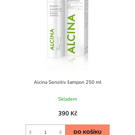
Alcina Sensitiv šampon 250 ml
Průměrné
Skladem
hodnocení
produktu
390 Kč
je
5,0
DO KOŠÍKU
z