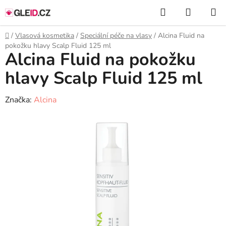
Přejít
Hledat
NÁKUP
na
KOŠÍK
obsah
Domů
/
Vlasová kosmetika
/
Speciální péče na vlasy
/
Alcina Fluid na
pokožku hlavy Scalp Fluid 125 ml
Alcina Fluid na pokožku
hlavy Scalp Fluid 125 ml
Značka:
Alcina