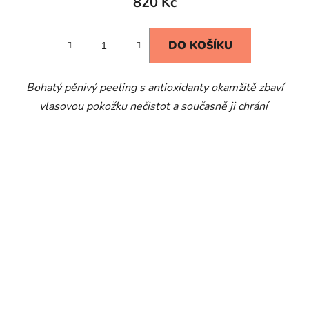
820 Kč
DO KOŠÍKU
Bohatý pěnivý peeling s antioxidanty okamžitě zbaví
vlasovou pokožku nečistot a současně ji chrání