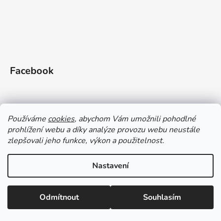
Facebook
Používáme
cookies
, abychom Vám umožnili pohodlné
prohlížení webu a díky analýze provozu webu neustále
zlepšovali jeho funkce, výkon a použitelnost.
Doprava a platba
Vrácení zboží
Obchodní podmínky
Zásady ochrany OÚ a GDPR
Magazín
Kontakty
Nastavení
Vytvořil Shoptet
Odmítnout
Souhlasím
Copyright 2026
Gleid shop
. Všechna práva vyhrazena.
Upravit nastavení cookies