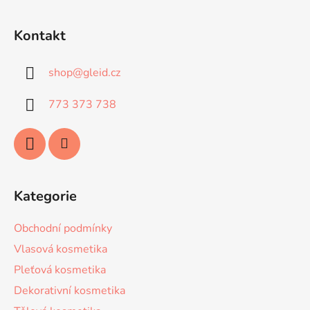
Z
á
Kontakt
p
a
shop
@
gleid.cz
t
í
773 373 738
Kategorie
Obchodní podmínky
Vlasová kosmetika
Pleťová kosmetika
Dekorativní kosmetika