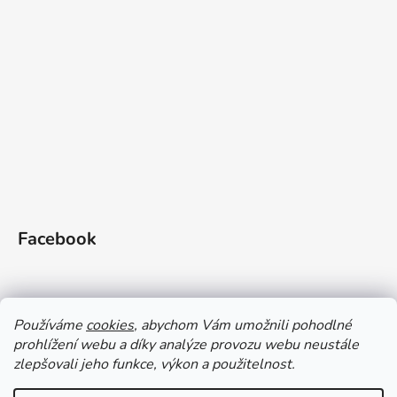
Facebook
Používáme
cookies
, abychom Vám umožnili pohodlné
prohlížení webu a díky analýze provozu webu neustále
zlepšovali jeho funkce, výkon a použitelnost.
Doprava a platba
Vrácení zboží
Obchodní podmínky
Zásady ochrany OÚ a GDPR
Magazín
Kontakty