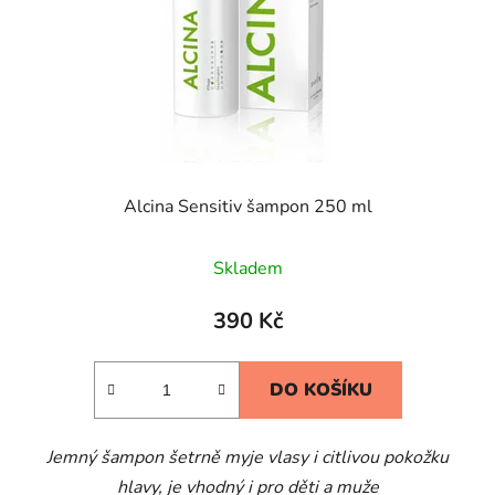
Alcina Sensitiv šampon 250 ml
Průměrné
Skladem
hodnocení
produktu
390 Kč
je
5,0
DO KOŠÍKU
z
5
Jemný šampon šetrně myje vlasy i citlivou pokožku
hvězdiček.
hlavy, je vhodný i pro děti a muže