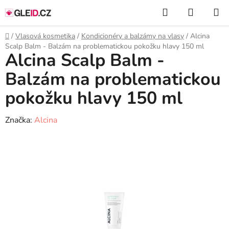
Přejít
Hledat
NÁKUP
na
KOŠÍK
obsah
Domů
/
Vlasová kosmetika
/
Kondicionéry a balzámy na vlasy
/
Alcina
Scalp Balm - Balzám na problematickou pokožku hlavy 150 ml
Alcina Scalp Balm -
Balzám na problematickou
pokožku hlavy 150 ml
Značka:
Alcina