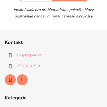
Ideální sada pro problematickou pokožku hlavy
odstraňuje nánosy minerálů z vlasů a pokožky
Z
á
Kontakt
p
a
shop
@
gleid.cz
t
í
773 373 738
Kategorie