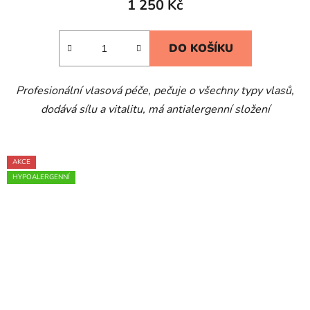
1 250 Kč
je
5,0
DO KOŠÍKU
z
5
Profesionální vlasová péče, pečuje o všechny typy vlasů,
hvězdiček.
dodává sílu a vitalitu, má a
ntialergenní složení
AKCE
HYPOALERGENNÍ