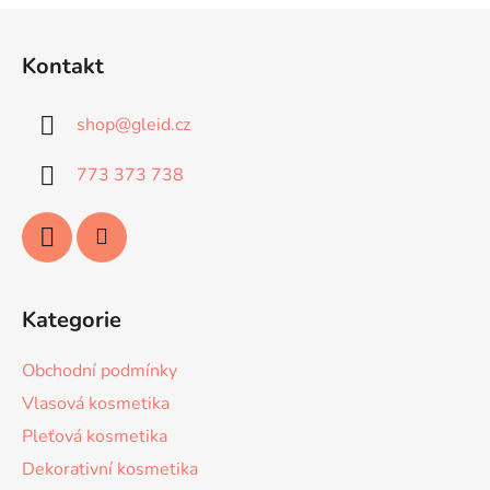
Z
á
Kontakt
p
a
shop
@
gleid.cz
t
í
773 373 738
Kategorie
Obchodní podmínky
Vlasová kosmetika
Pleťová kosmetika
Dekorativní kosmetika