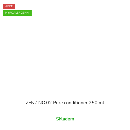
AKCE
HYPOALERGENNÍ
ZENZ NO.02 Pure conditioner 250 ml
Průměrné
Skladem
hodnocení
produktu