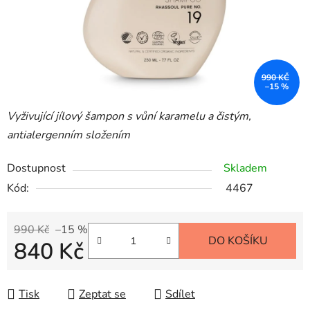
990 KČ
–15 %
Vyživující jílový šampon s vůní karamelu a čistým,
antialergenním složením
Dostupnost
Skladem
Kód:
4467
990 Kč
–15 %
DO KOŠÍKU
840 Kč
Měrná cena:
Tisk
Zeptat se
Sdílet