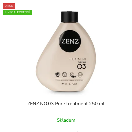
AKCE
HYPOALERGENNÍ
ZENZ NO.03 Pure treatment 250 ml
Průměrné
Skladem
hodnocení
produktu