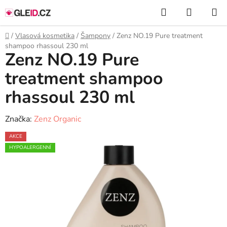
Přejít
Hledat
NÁKUP
na
KOŠÍK
obsah
Domů
/
Vlasová kosmetika
/
Šampony
/
Zenz NO.19 Pure treatment
shampoo rhassoul 230 ml
Zenz NO.19 Pure
treatment shampoo
rhassoul 230 ml
Značka:
Zenz Organic
AKCE
HYPOALERGENNÍ