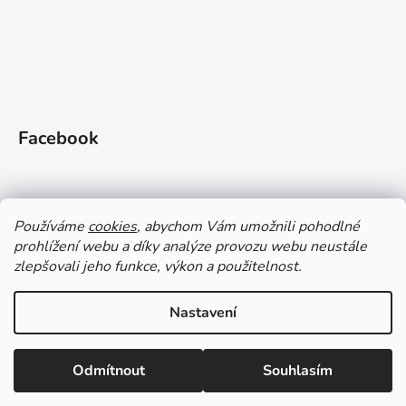
Facebook
Používáme
cookies
, abychom Vám umožnili pohodlné
prohlížení webu a díky analýze provozu webu neustále
zlepšovali jeho funkce, výkon a použitelnost.
Doprava a platba
Vrácení zboží
Obchodní podmínky
Zásady ochrany OÚ a GDPR
Magazín
Kontakty
Nastavení
Vytvořil Shoptet
Odmítnout
Souhlasím
Copyright 2026
Gleid shop
. Všechna práva vyhrazena.
Upravit nastavení cookies