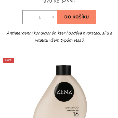
970 Kč
(–15 %)
DO KOŠÍKU
Antialergenní kondicionér, který dodává hydrataci, sílu a
vitalitu všem typům vlasů
AKCE