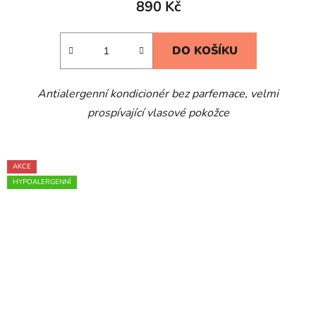
890 Kč
je
5,0
DO KOŠÍKU
z
5
Antialergenní
kondicionér bez parfemace, velmi
hvězdiček.
prospívající vlasové pokožce
AKCE
HYPOALERGENNÍ