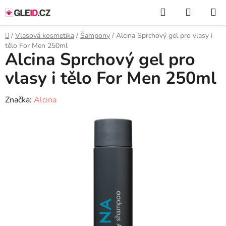
Přejít
Hledat
NÁKUP
na
KOŠÍK
obsah
Domů
/
Vlasová kosmetika
/
Šampony
/
Alcina Sprchový gel pro vlasy i
tělo For Men 250ml
Alcina Sprchový gel pro
vlasy i tělo For Men 250ml
Značka:
Alcina