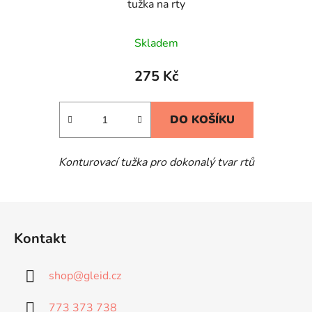
tužka na rty
Skladem
275 Kč
DO KOŠÍKU
Konturovací tužka pro dokonalý tvar rtů
Z
á
Kontakt
p
a
shop
@
gleid.cz
t
í
773 373 738