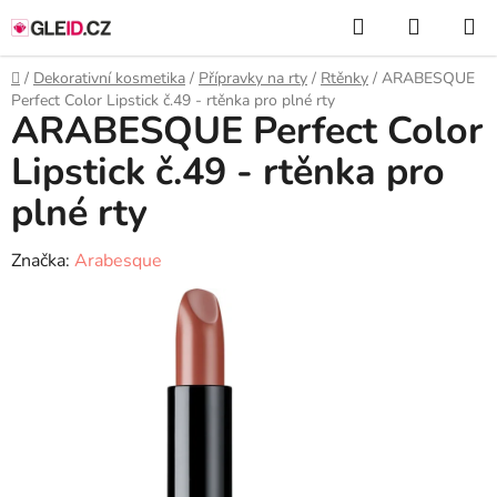
Přejít
Hledat
NÁKUP
na
KOŠÍK
obsah
Domů
/
Dekorativní kosmetika
/
Přípravky na rty
/
Rtěnky
/
ARABESQUE
Perfect Color Lipstick č.49 - rtěnka pro plné rty
ARABESQUE Perfect Color
Lipstick č.49 - rtěnka pro
plné rty
Značka:
Arabesque