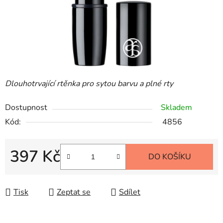
Dlouhotrvající rtěnka pro sytou barvu a plné rty
Dostupnost
Skladem
Kód:
4856
397 Kč
DO KOŠÍKU
Měrná cena:
Tisk
Zeptat se
Sdílet