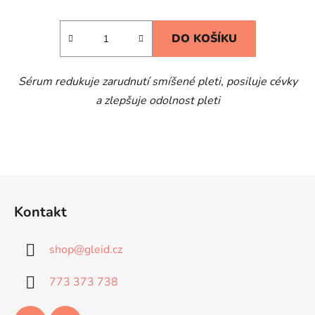
DO KOŠÍKU
Sérum redukuje zarudnutí smíšené pleti, posiluje cévky
a zlepšuje odolnost pleti
Z
á
Kontakt
p
a
shop
@
gleid.cz
t
í
773 373 738