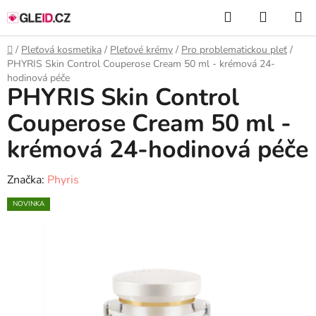
Přejít
Hledat
NÁKUP
na
KOŠÍK
obsah
Domů
/
Pleťová kosmetika
/
Pleťové krémy
/
Pro problematickou pleť
/
PHYRIS Skin Control Couperose Cream 50 ml - krémová 24-
hodinová péče
PHYRIS Skin Control
Couperose Cream 50 ml -
krémová 24-hodinová péče
Značka:
Phyris
NOVINKA