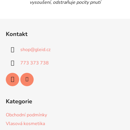
vysoušení, odstraňuje pocity pnutí
Z
á
Kontakt
p
a
shop
@
gleid.cz
t
í
773 373 738
Kategorie
Obchodní podmínky
Vlasová kosmetika