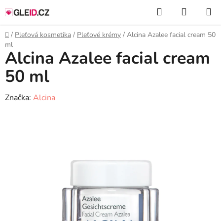
Přejít
Hledat
NÁKUP
na
KOŠÍK
obsah
Domů
/
Pleťová kosmetika
/
Pleťové krémy
/
Alcina Azalee facial cream 50
ml
Alcina Azalee facial cream
50 ml
Značka:
Alcina