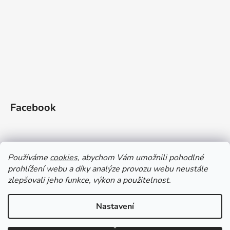
Facebook
Používáme
cookies
, abychom Vám umožnili pohodlné
prohlížení webu a díky analýze provozu webu neustále
Doprava a platba
Vrácení zboží
Obchodní podmínky
zlepšovali jeho funkce, výkon a použitelnost.
Zásady ochrany OÚ a GDPR
Magazín
Kontakty
Nastavení