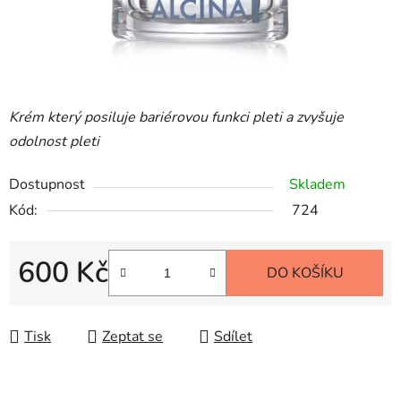
Krém který posiluje bariérovou funkci pleti a zvyšuje
odolnost pleti
Dostupnost
Skladem
Kód:
724
600 Kč
DO KOŠÍKU
Měrná cena:
Tisk
Zeptat se
Sdílet