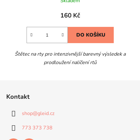
Skladem
160 Kč
DO KOŠÍKU
Štětec na rty pro intenzivnější barevný výsledek a
prodloužení nalíčení rtů
Z
á
Kontakt
p
a
shop
@
gleid.cz
t
í
773 373 738