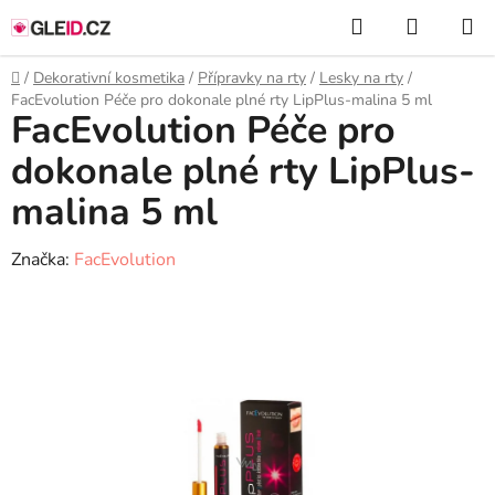
Přejít
Hledat
NÁKUP
na
KOŠÍK
obsah
Domů
/
Dekorativní kosmetika
/
Přípravky na rty
/
Lesky na rty
/
FacEvolution Péče pro dokonale plné rty LipPlus-malina 5 ml
FacEvolution Péče pro
dokonale plné rty LipPlus-
malina 5 ml
Značka:
FacEvolution