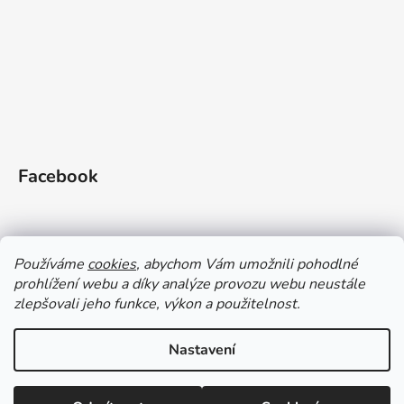
Facebook
Používáme
cookies
, abychom Vám umožnili pohodlné
prohlížení webu a díky analýze provozu webu neustále
zlepšovali jeho funkce, výkon a použitelnost.
Doprava a platba
Vrácení zboží
Obchodní podmínky
Zásady ochrany OÚ a GDPR
Magazín
Kontakty
Nastavení
Vytvořil Shoptet