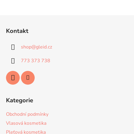
Z
á
Kontakt
p
a
shop
@
gleid.cz
t
í
773 373 738
Kategorie
Obchodní podmínky
Vlasová kosmetika
Pleťová kosmetika