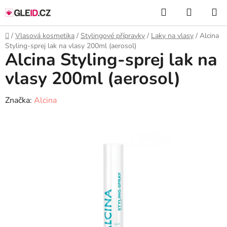
Přejít
Hledat
NÁKUP
na
KOŠÍK
obsah
Domů
/
Vlasová kosmetika
/
Stylingové přípravky
/
Laky na vlasy
/
Alcina
Styling-sprej lak na vlasy 200ml (aerosol)
Alcina Styling-sprej lak na
vlasy 200ml (aerosol)
Značka:
Alcina