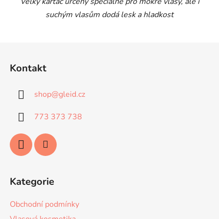
Velký kartáč určený speciálně pro mokré vlasy, ale i
hvězdiček.
suchým vlasům dodá lesk a hladkost
Z
á
Kontakt
p
a
shop
@
gleid.cz
t
í
773 373 738
Kategorie
Obchodní podmínky