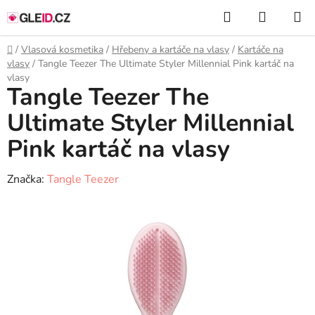
Přejít
Hledat
NÁKUP
na
KOŠÍK
obsah
Domů
/
Vlasová kosmetika
/
Hřebeny a kartáče na vlasy
/
Kartáče na
vlasy
/
Tangle Teezer The Ultimate Styler Millennial Pink kartáč na
vlasy
Tangle Teezer The
Ultimate Styler Millennial
Pink kartáč na vlasy
Značka:
Tangle Teezer