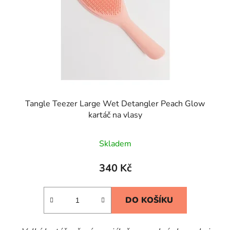
Tangle Teezer Large Wet Detangler Peach Glow
kartáč na vlasy
Průměrné
Skladem
hodnocení
produktu
340 Kč
je
5,0
DO KOŠÍKU
z
5