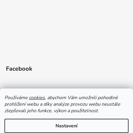
Facebook
Používáme
cookies
, abychom Vám umožnili pohodlné
prohlížení webu a díky analýze provozu webu neustále
zlepšovali jeho funkce, výkon a použitelnost.
Doprava a platba
Vrácení zboží
Obchodní podmínky
Zásady ochrany OÚ a GDPR
Magazín
Kontakty
Nastavení