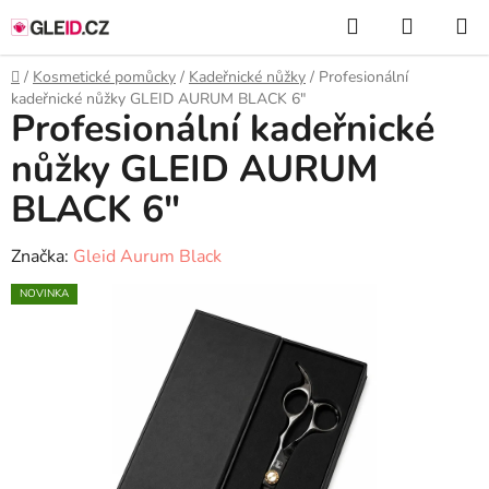
Přejít
Hledat
NÁKUP
na
KOŠÍK
obsah
Domů
/
Kosmetické pomůcky
/
Kadeřnické nůžky
/
Profesionální
kadeřnické nůžky GLEID AURUM BLACK 6″
Profesionální kadeřnické
nůžky GLEID AURUM
BLACK 6″
Značka:
Gleid Aurum Black
NOVINKA