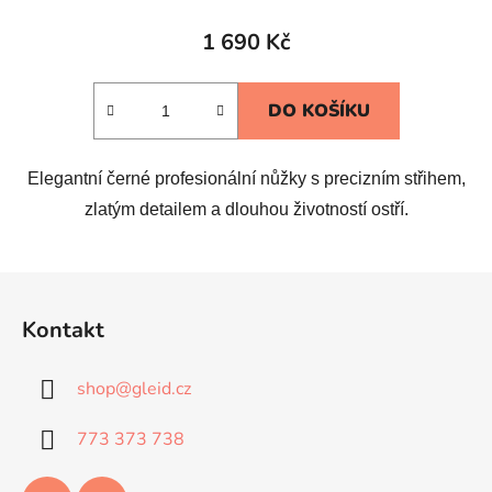
1 690 Kč
DO KOŠÍKU
Elegantní černé profesionální nůžky s precizním střihem,
zlatým detailem a dlouhou životností ostří.
Z
á
Kontakt
p
a
shop
@
gleid.cz
t
í
773 373 738