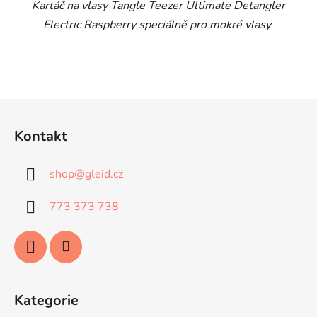
Kartáč na vlasy Tangle Teezer
Ultimate Detangler
Electric Raspberry
speciálně pro mokré vlasy
Z
á
Kontakt
p
a
shop
@
gleid.cz
t
í
773 373 738
Kategorie