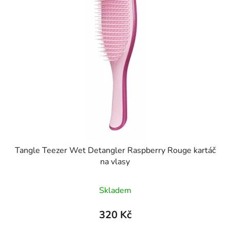
Tangle Teezer Wet Detangler Raspberry Rouge kartáč
na vlasy
Průměrné
Skladem
hodnocení
produktu
320 Kč
je