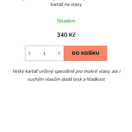
kartáč na vlasy
Průměrné
Skladem
hodnocení
produktu
340 Kč
je
5,0
DO KOŠÍKU
z
5
Velký kartáč určený speciálně pro mokré vlasy, ale i
hvězdiček.
suchým vlasům dodá lesk a hladkost