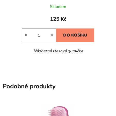
Průměrné
Skladem
hodnocení
produktu
125 Kč
je
4,0
DO KOŠÍKU
z
5
Nádherná vlasová gumička
hvězdiček.
Podobné produkty