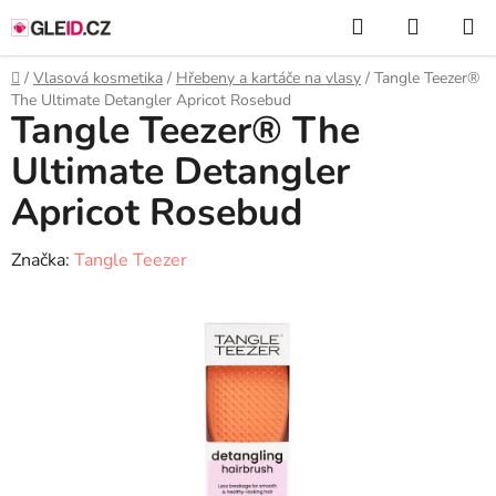
Přejít
Hledat
NÁKUP
na
KOŠÍK
obsah
Domů
/
Vlasová kosmetika
/
Hřebeny a kartáče na vlasy
/
Tangle Teezer®
The Ultimate Detangler Apricot Rosebud
Tangle Teezer® The
Ultimate Detangler
Apricot Rosebud
Značka:
Tangle Teezer