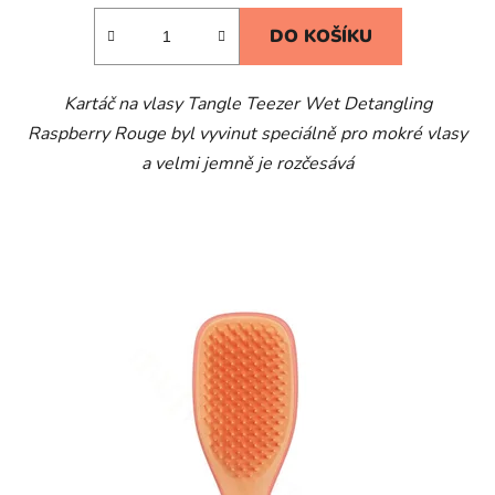
5,0
DO KOŠÍKU
z
5
Kartáč na vlasy Tangle Teezer Wet Detangling
hvězdiček.
Raspberry Rouge byl vyvinut speciálně pro mokré vlasy
a velmi jemně je rozčesává