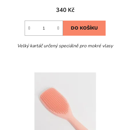
produktu
340 Kč
je
5,0
DO KOŠÍKU
z
5
Velký kartáč určený speciálně pro mokré vlasy
hvězdiček.