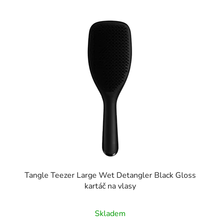
Tangle Teezer Large Wet Detangler Black Gloss
kartáč na vlasy
Průměrné
Skladem
hodnocení