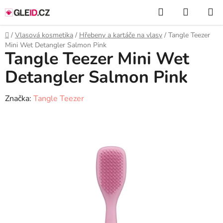
Přejít
Hledat
NÁKUP
na
KOŠÍK
obsah
Domů
/
Vlasová kosmetika
/
Hřebeny a kartáče na vlasy
/
Tangle Teezer
Mini Wet Detangler Salmon Pink
Tangle Teezer Mini Wet
Detangler Salmon Pink
Značka:
Tangle Teezer