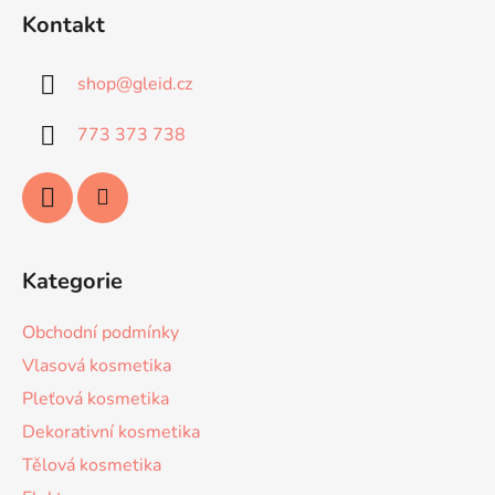
á
Kontakt
p
a
shop
@
gleid.cz
t
í
773 373 738
Kategorie
Obchodní podmínky
Vlasová kosmetika
Pleťová kosmetika
Dekorativní kosmetika
Tělová kosmetika