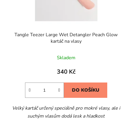
Tangle Teezer Large Wet Detangler Peach Glow
kartáč na vlasy
Průměrné
Skladem
hodnocení
produktu
340 Kč
je
5,0
DO KOŠÍKU
z
5
Velký kartáč určený speciálně pro mokré vlasy, ale i
hvězdiček.
suchým vlasům dodá lesk a hladkost