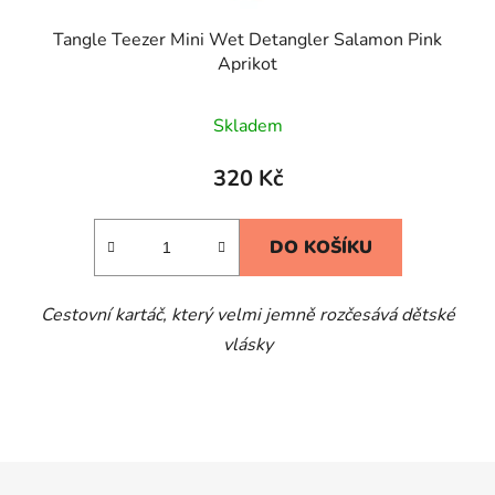
Tangle Teezer Mini Wet Detangler Salamon Pink
Aprikot
Skladem
320 Kč
DO KOŠÍKU
Cestovní kartáč, který velmi jemně rozčesává dětské
vlásky
Z