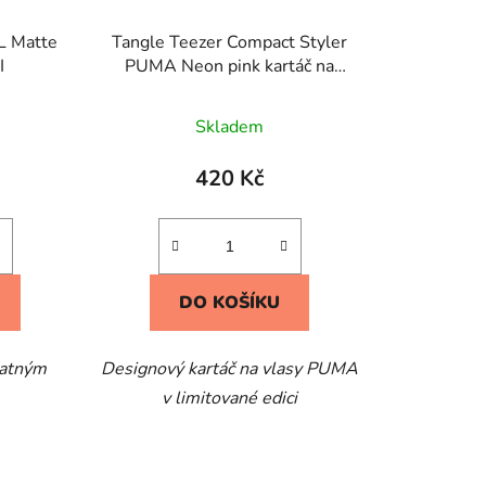
L Matte
Tangle Teezer Compact Styler
I
PUMA Neon pink kartáč na
vlasy
Skladem
420 Kč
DO KOŠÍKU
matným
Designový kartáč na vlasy PUMA
v limitované edici