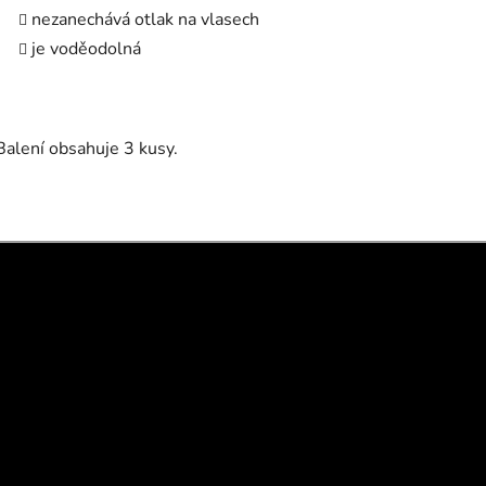
nezanechává otlak na vlasech
je voděodolná
Balení obsahuje 3 kusy.