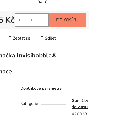
3418
5 Kč
DO KOŠÍKU
 cena:
Zeptat se
Sdílet
načka
Invisibobble®
mace
Doplňkové parametry
Gumičky
Kategorie
do vlasů
426028