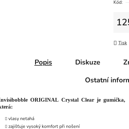
Kód:
12
Měrná
Tisk
Popis
Diskuze
Z
Ostatní infor
Invisibobble ORIGINAL Crystal Clear je gumička,
která:
vlasy netahá
zajišťuje vysoký komfort při nošení