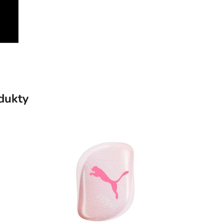
odukty