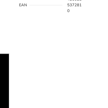
EAN
537281
0