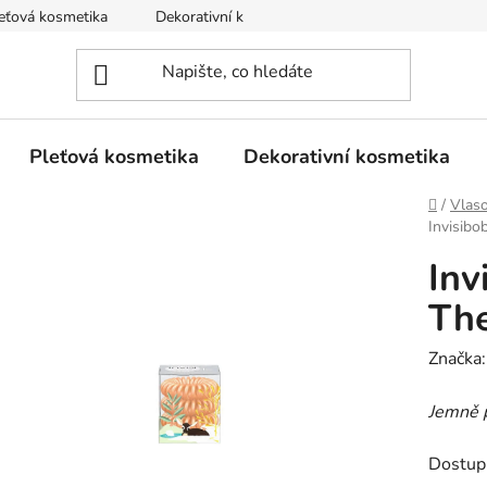
eťová kosmetika
Dekorativní kosmetika
Tělová kosmetika
Pleťová kosmetika
Dekorativní kosmetika
Domů
/
Vlas
Invisib
Inv
Th
Značka
Jemně 
Dostup