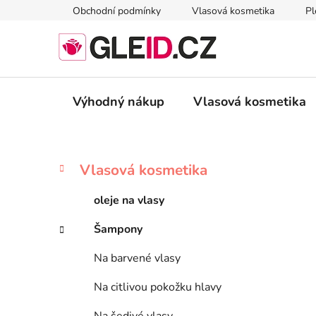
Přejít
Obchodní podmínky
Vlasová kosmetika
Pl
na
obsah
Výhodný nákup
Vlasová kosmetika
P
K
Přeskočit
Vlasová kosmetika
a
kategorie
o
t
s
oleje na vlasy
e
t
g
Šampony
r
o
a
r
Na barvené vlasy
i
n
e
n
Na citlivou pokožku hlavy
í