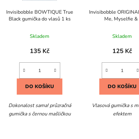
Invisibobble BOWTIQUE True
Invisibobble ORIGINA
Black gumička do vlasů 1 ks
Me, Myselfie & 
Skladem
Skladem
135 Kč
125 Kč
DO KOŠÍKU
DO KOŠÍKU
Dokonalost sama! průzračná
Vlasová gumička s 
gumička s černou mašličkou
efektem