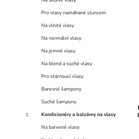
Na šedivé vlasy
p
a
Pro vlasy namáhané sluncem
n
Na vlnité vlasy
e
l
Na normální vlasy
Na jemné vlasy
Na blond a suché vlasy
Pro stárnoucí vlasy
Barevné šampony
Suché šampony
Kondicionéry a balzámy na vlasy
Na barvené vlasy