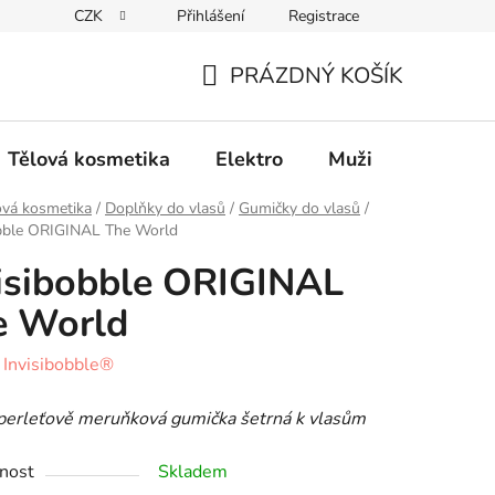
CZK
Přihlášení
Registrace
Elektro
Muži
Děti
Výhodný nákup
PRÁZDNÝ KOŠÍK
NÁKUPNÍ
KOŠÍK
Tělová kosmetika
Elektro
Muži
Děti
ová kosmetika
/
Doplňky do vlasů
/
Gumičky do vlasů
/
obble ORIGINAL The World
isibobble ORIGINAL
e World
:
Invisibobble®
perleťově meruňková gumička šetrná k vlasům
nost
Skladem