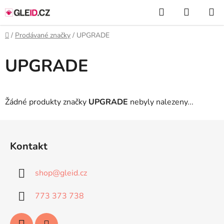
Přejít
Hledat
NÁKUP
na
KOŠÍK
obsah
Domů
/
Prodávané značky
/
UPGRADE
UPGRADE
Žádné produkty značky
UPGRADE
nebyly nalezeny...
Z
á
Kontakt
p
a
shop
@
gleid.cz
t
í
773 373 738