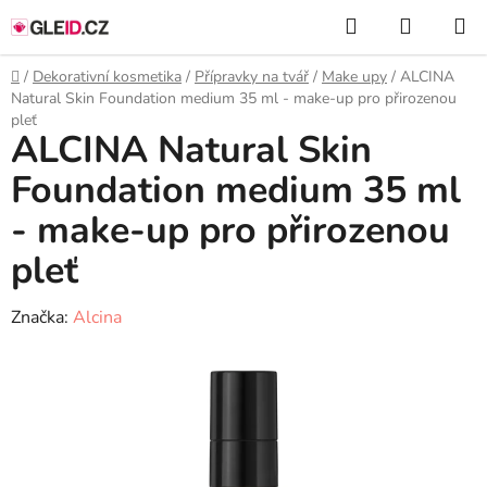
Přejít
Hledat
NÁKUP
na
KOŠÍK
obsah
Domů
/
Dekorativní kosmetika
/
Přípravky na tvář
/
Make upy
/
ALCINA
Natural Skin Foundation medium 35 ml - make-up pro přirozenou
pleť
ALCINA Natural Skin
Foundation medium 35 ml
- make-up pro přirozenou
pleť
Značka:
Alcina