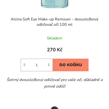
Alcina Soft Eye Make-up Remover – dvousložkový
odličovač očí 100 ml
Skladem
270 Kč
DO KOŠÍKU
Šetrný dvousložkový odličovač pro vaše oči, důkladně a
jemně odlíčí