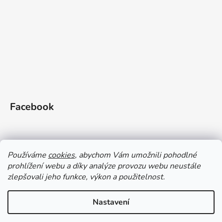
Facebook
Používáme
cookies
, abychom Vám umožnili pohodlné
prohlížení webu a díky analýze provozu webu neustále
Doprava a platba
Vrácení zboží
Obchodní podmínky
zlepšovali jeho funkce, výkon a použitelnost.
Zásady ochrany OÚ a GDPR
Magazín
Kontakty
Nastavení