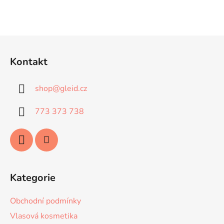
Z
á
Kontakt
p
a
shop
@
gleid.cz
t
í
773 373 738
Kategorie
Obchodní podmínky
Vlasová kosmetika